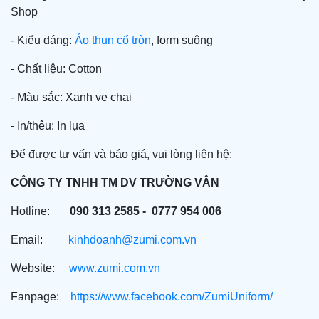
Shop
- Kiểu dáng:
Áo thun cổ tròn
, form suông
- Chất liệu: Cotton
- Màu sắc: Xanh ve chai
- In/thêu: In lụa
Để được tư vấn và báo giá, vui lòng liên hệ:
CÔNG TY TNHH TM DV TRƯỜNG VÂN
Hotline:
090 313 2585 - 0777 954 006
Email:
kinhdoanh@zumi.com.vn
Website:
www.zumi.com.vn
Fanpage:
https://www.facebook.com/ZumiUniform/