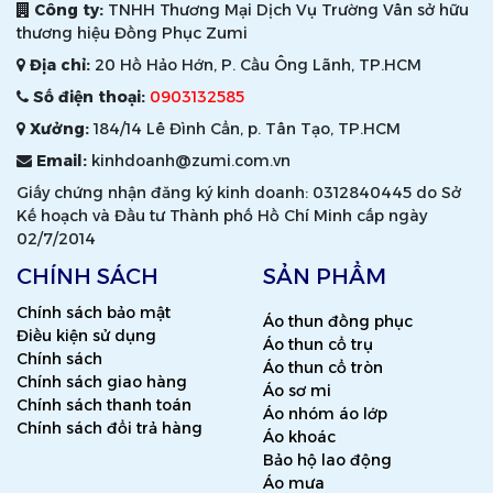
Công ty:
TNHH Thương Mại Dịch Vụ Trường Vân sở hữu
thương hiệu Đồng Phục Zumi
Địa chỉ:
20 Hồ Hảo Hớn, P. Cầu Ông Lãnh, TP.HCM
Số điện thoại:
0903132585
Xưởng:
184/14 Lê Đình Cẩn, p. Tân Tạo, TP.HCM
Email:
kinhdoanh@zumi.com.vn
Giấy chứng nhận đăng ký kinh doanh: 0312840445 do Sở
Kế hoạch và Đầu tư Thành phố Hồ Chí Minh cấp ngày
02/7/2014
CHÍNH SÁCH
SẢN PHẨM
Chính sách bảo mật
Áo thun đồng phục
Điều kiện sử dụng
Áo thun cổ trụ
Chính sách
Áo thun cổ tròn
Chính sách giao hàng
Áo sơ mi
Chính sách thanh toán
Áo nhóm áo lớp
Chính sách đổi trả hàng
Áo khoác
Bảo hộ lao động
Áo mưa