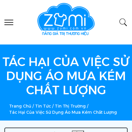
TÁC HẠI CỦA VIỆC SỬ
DỤNG ÁO MƯA KÉM
CHẤT LƯỢNG
Trang Chủ
/
Tin Tức
/
Tin Thị Trường
/
Tác Hại Của Việc Sử Dụng Áo Mưa Kém Chất Lượng