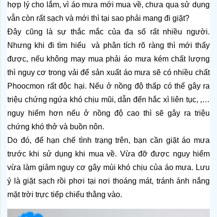
hợp lý cho lắm, vì áo mưa mới mua về, chưa qua sử dụng 
vẫn còn rất sạch và mới thì tại sao phải mang đi giặt? 
Đây cũng là sự thắc mắc của đa số rất nhiều người. 
Nhưng khi đi tìm hiểu  và phân tích rõ ràng thì mới thấy 
được, nếu không may mua phải áo mưa kém chất lượng 
thì nguy cơ trong vải để sản xuất áo mưa sẽ có nhiều chất 
Phoocmon rất 
độc hại. Nếu ở nồng độ thấp có thể gây ra 
triệu chứng ngứa khó chịu mũi, dẫn đến hắc xì liên tục, ,… 
nguy hiểm hơn nếu ở nồng độ cao thì sẽ gây ra triệu 
chứng khó thở và buồn nôn.
Do đó, để hạn chế tình trạng trên, bạn cần giặt áo mưa 
trước khi sử dụng khi mua về. Vừa đỡ được nguy hiểm 
vừa làm giảm nguy cơ gây mùi khó chịu của áo mưa. Lưu 
ý là giặt sạch rồi phơi tại nơi thoáng mát, tránh ánh nắng 
mặt trời trực tiếp chiếu thằng vào. 