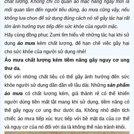
chất lượng. 
Không chỉ có quần áo mặc hằng ngày mới là 
mối quan tâm đến người tiêu dùng, áo mưa cũng vậy, nếu 
không lưa chọn để sử dụng đúng cách nó sẽ gây tác hại rất 
lớn ảnh hưởng trực tiếp đến sức khỏe của người mặc. 
Hãy cùng đồng phục Zumi tìm hiểu về những tác hại khi sử 
dụng
 áo mưa
kém chất lượng, để hạn chế việc gây hại 
cho sức khỏe của người sử dụng nhé!
Áo mưa chất lượng kém tiềm năng gây nguy cơ ung 
thư da.
Đối với những chất liệu có thể gây ảnh hưởng đến sức 
khỏe người sử dụng dần dần về lâu dài. Những 
sản phẩm 
áo mưa
 có chất lượng kém, giá thành rẻ có thể khiến 
người dùng tiền mất tật mang khi sử dụng, tiềm năng có 
thể gây nguy cơ ung thư dưới da, Không nhỏ diện tích 
chiếc áo mưa tiếp xúc trực tiếp với bề mặt da của cơ thể 
và nguy cơ của nó đối với da là không thể nào tránh khỏi.