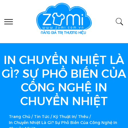
IN CHUYỂN NHIỆT LÀ
GÌ? SỰ PHỔ BIẾN CỦA
CÔNG NGHỆ IN
CHUYỂN NHIỆT
Trang Chủ
/
Tin Tức
/
Kỹ Thuật In/ Thêu
/
In Chuyển Nhiệt Là Gì? Sự Phổ Biến Của Công Nghệ In