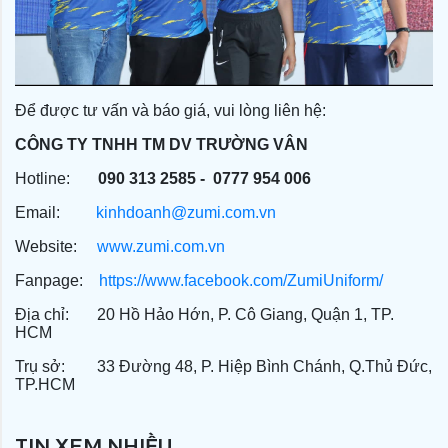
Để được tư vấn và báo giá, vui lòng liên hệ:
CÔNG TY TNHH TM DV TRƯỜNG VÂN
Hotline:
090 313 2585 - 0777 954 006
Email:
kinhdoanh@zumi.com.vn
Website:
www.zumi.com.vn
Fanpage:
https://www.facebook.com/ZumiUniform/
Địa chỉ: 20 Hồ Hảo Hớn, P. Cô Giang, Quận 1, TP.
HCM
Trụ sở: 33 Đường 48, P. Hiệp Bình Chánh, Q.Thủ Đức,
TP.HCM
TIN XEM NHIỀU