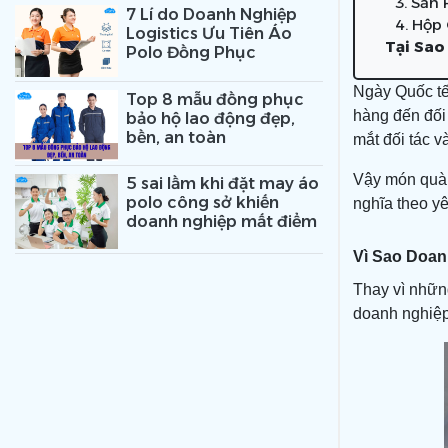
3. Sản
7 Lí do Doanh Nghiệp
4. Hộp
Logistics Ưu Tiên Áo
Tại Sao
Polo Đồng Phục
Ngày Quốc tế
Top 8 mẫu đồng phục
hàng đến đối
bảo hộ lao động đẹp,
bền, an toàn
mắt đối tác v
Vậy món quà 
5 sai lầm khi đặt may áo
polo công sở khiến
nghĩa theo yê
doanh nghiệp mất điểm
Vì Sao Doa
Thay vì những
doanh nghiệp