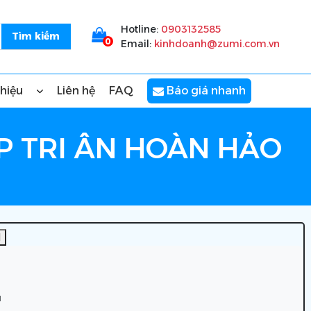
Hotline:
0903132585
0
Email:
kinhdoanh@zumi.com.vn
thiệu
Liên hệ
FAQ
Báo giá nhanh
ÁP TRI ÂN HOÀN HẢO
]
u