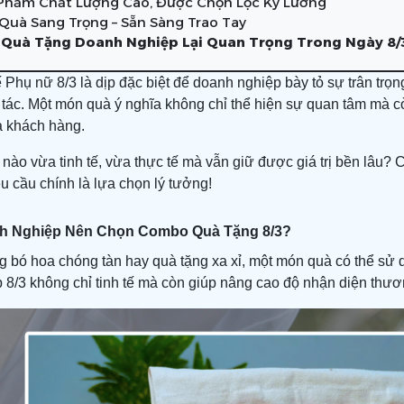
 Phẩm Chất Lượng Cao, Được Chọn Lọc Kỹ Lưỡng
 Quà Sang Trọng – Sẵn Sàng Trao Tay
 Quà Tặng Doanh Nghiệp Lại Quan Trọng Trong Ngày 8/
 Phụ nữ 8/3 là dịp đặc biệt để doanh nghiệp bày tỏ sự trân tr
 tác. Một món quà ý nghĩa không chỉ thể hiện sự quan tâm mà 
à khách hàng.
nào vừa tinh tế, vừa thực tế mà vẫn giữ được giá trị bền lâu
u cầu chính là lựa chọn lý tưởng!
nh Nghiệp Nên Chọn Combo Quà Tặng 8/3?
 bó hoa chóng tàn hay quà tặng xa xỉ, một món quà có thể sử d
 8/3 không chỉ tinh tế mà còn giúp nâng cao độ nhận diện thươ