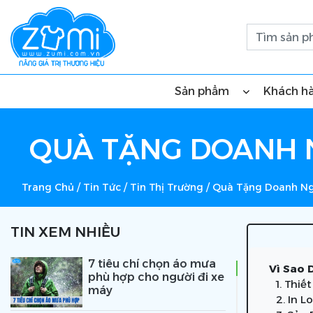
Sản phẩm
Khách h
QUÀ TẶNG DOANH NG
Trang Chủ
/
Tin Tức
/
Tin Thị Trường
/
Quà Tặng Doanh Ngh
TIN XEM NHIỀU
7 tiêu chí chọn áo mưa
Vì Sao 
phù hợp cho người đi xe
1. Thi
máy
2. In 