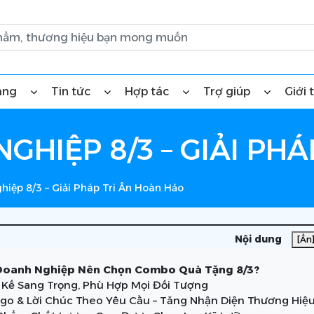
àng
Tin tức
Hợp tác
Trợ giúp
Giới 
HIỆP 8/3 – GIẢI PH
iệp 8/3 – Giải Pháp Tri Ân Hoàn Hảo
Nội dung
[Ẩn
Doanh Nghiệp Nên Chọn Combo Quà Tặng 8/3?
ết Kế Sang Trọng, Phù Hợp Mọi Đối Tượng
Logo & Lời Chúc Theo Yêu Cầu – Tăng Nhận Diện Thương Hiệ