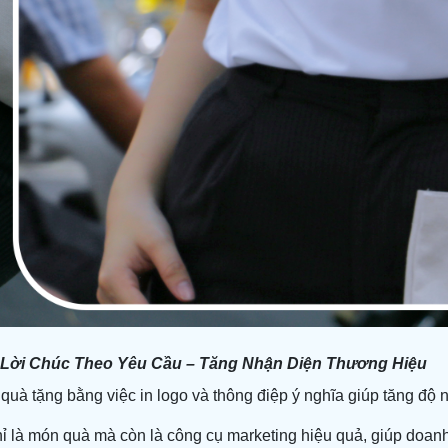
& Lời Chúc Theo Yêu Cầu – Tăng Nhận Diện Thương Hiệu
uà tặng bằng việc in logo và thông điệp ý nghĩa giúp tăng độ 
ỉ là món quà mà còn là công cụ marketing hiệu quả, giúp doanh