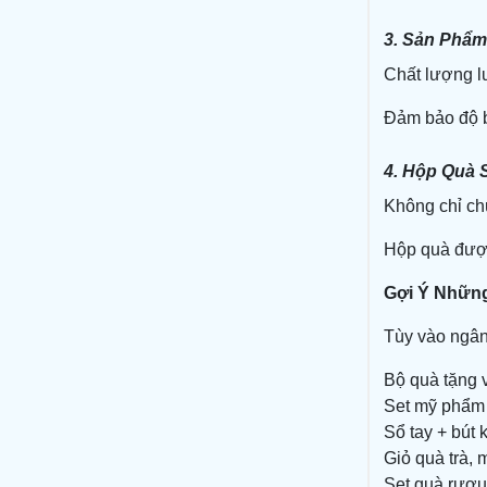
3. Sản Phẩ
Chất lượng l
Đảm bảo độ bề
4. Hộp Quà 
Không chỉ chú
Hộp quà được
Gợi Ý Nhữn
Tùy vào ngân
Bộ quà tặng v
Set mỹ phẩm 
Sổ tay + bút 
Giỏ quà trà,
Set quà rượu