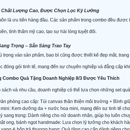
m Chất Lượng Cao, Được Chọn Lọc Kỹ Lưỡng
uôn là ưu tiên hàng đầu. Các sản phẩm trong combo đều được k
n, tính thẩm mỹ cao, tạo sự hài lòng tuyệt đối.
Sang Trọng – Sẵn Sàng Trao Tay
 trọng vào sản phẩm, bao bì cũng được thiết kế đẹp mắt, trang 
 đóng gói tinh tế, mang đến sự chuyên nghiệp và đẳng cấp khi
g Combo Quà Tặng Doanh Nghiệp 8/3 Được Yêu Thích
 sách và nhu cầu, doanh nghiệp có thể lựa chọn những set quà
ăn phòng cao cấp: Túi canvas thân thiện môi trường + Bình giữ 
mini: Kem dưỡng da + nước hoa mini, mang đến sự tinh tế cho
ký sang trọng: Dành riêng cho nữ doanh nhân, giúp họ luôn chu
 mật ong, bánh ngọt handmade: Lựa chọn lý tưởng cho khách hàn
 vang & hộp trà thượng hạng: Quà tặng cao cấp dành riêng ch