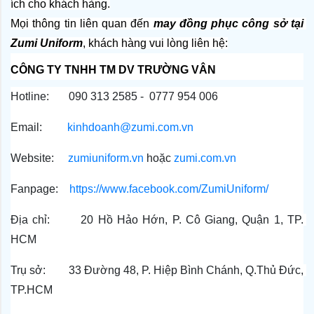
ích cho khách hàng.
Mọi thông tin liên quan đến
 may đồng phục công sở tại 
Zumi Uniform
, khách hàng vui lòng liên hệ:
CÔNG TY TNHH TM DV TRƯỜNG VÂN
Hotline:       090 313 2585 -  0777 954 006
Email:         
kinhdoanh@zumi.com.vn
Website:     
zumiuniform.vn
 hoặc 
zumi.com.vn
Fanpage:    
https://www.facebook.com/ZumiUniform/
Địa chỉ:       20 Hồ Hảo Hớn, P. Cô Giang, Quận 1, TP. 
HCM
Trụ sở:        33 Đường 48, P. Hiệp Bình Chánh, Q.Thủ Đức, 
TP.HCM