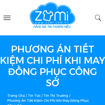
PHƯƠNG ÁN TIẾT
KIỆM CHI PHÍ KHI MAY
ĐỒNG PHỤC CÔNG
SỞ
Trang Chủ
/
Tin Tức
/
Tin Thị Trường
/
Phương Án Tiết Kiệm Chi Phí Khi May Đồng Phục