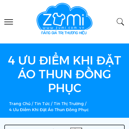
4 ƯU ĐIỂM KHI ĐẶT
ÁO THUN ĐỒNG
PHỤC
Trang Chủ
/
Tin Tức
/
Tin Thị Trường
/
4 Ưu Điểm Khi Đặt Áo Thun Đồng Phục