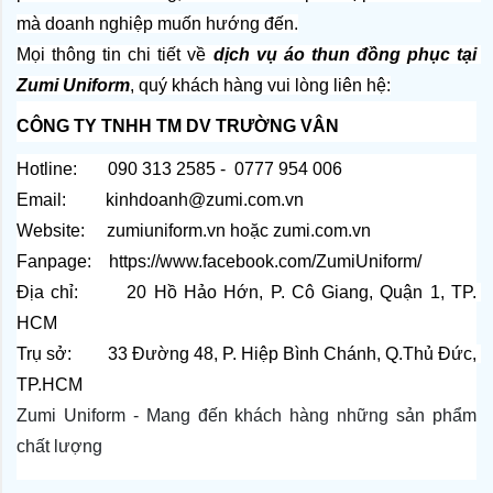
mà doanh nghiệp muốn hướng đến.
Mọi thông tin chi tiết về 
dịch vụ áo thun đồng phục tại 
Zumi Uniform
, quý khách hàng vui lòng liên hệ:
CÔNG TY TNHH TM DV TRƯỜNG VÂN
Hotline:       090 313 2585 -  0777 954 006
Email:         kinhdoanh@zumi.com.vn
Website:     
zumiuniform.vn
 hoặc 
zumi.com.vn
Fanpage:    
https://www.facebook.com/ZumiUniform/
Địa chỉ:       20 Hồ Hảo Hớn, P. Cô Giang, Quận 1, TP. 
HCM
Trụ sở:        33 Đường 48, P. Hiệp Bình Chánh, Q.Thủ Đức, 
TP.HCM
Zumi Uniform - Mang đến khách hàng những sản phẩm
chất lượng