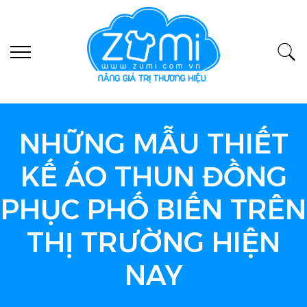
NHỮNG MẪU THIẾT
KẾ ÁO THUN ĐỒNG
PHỤC PHỐ BIẾN TRÊN
THỊ TRƯỜNG HIỆN
NAY