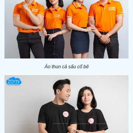
Áo thun cá sấu cổ bẻ