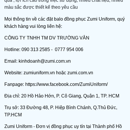
quả , lợi ích cao trong việc sử dụng, nhiều chất liệu, nhiều
màu sắc được thiết kế theo yêu cầu
Mọi thông tin về các
đặt balo đồng phục Zumi Uniform
, quý
khách hàng vui lòng liên hệ:
CÔNG TY TNHH TM DV TRƯỜNG VÂN
Hotline: 090 313 2585 - 0777 954 006
Email: kinhdoanh@zumi.com.vn
Website:
zumiuniform.vn
hoặc
zumi.com.vn
Fanpage:
https://www.facebook.com/ZumiUniform/
Địa chỉ: 20 Hồ Hảo Hớn, P. Cô Giang, Quận 1, TP. HCM
Trụ sở: 33 Đường 48, P. Hiệp Bình Chánh, Q.Thủ Đức,
TP.HCM
Zumi Uniform - Đơn vị đồng phục uy tín tại Thành phố Hồ