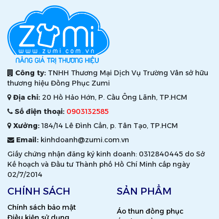
Công ty:
TNHH Thương Mại Dịch Vụ Trường Vân sở hữu
thương hiệu Đồng Phục Zumi
Địa chỉ:
20 Hồ Hảo Hớn, P. Cầu Ông Lãnh, TP.HCM
Số điện thoại:
0903132585
Xưởng:
184/14 Lê Đình Cẩn, p. Tân Tạo, TP.HCM
Email:
kinhdoanh@zumi.com.vn
Giấy chứng nhận đăng ký kinh doanh: 0312840445 do Sở
Kế hoạch và Đầu tư Thành phố Hồ Chí Minh cấp ngày
02/7/2014
CHÍNH SÁCH
SẢN PHẨM
Chính sách bảo mật
Áo thun đồng phục
Điều kiện sử dụng