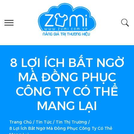
8 LỢI ÍCH BẤT NGỜ
MÀ ĐỒNG PHỤC
CÔNG TY CÓ THỂ
MANG LẠI
Trang Chủ
/
Tin Tức
/
Tin Thị Trường
/
8 Lợi Ích Bất Ngờ Mà Đồng Phục Công Ty Có Thể