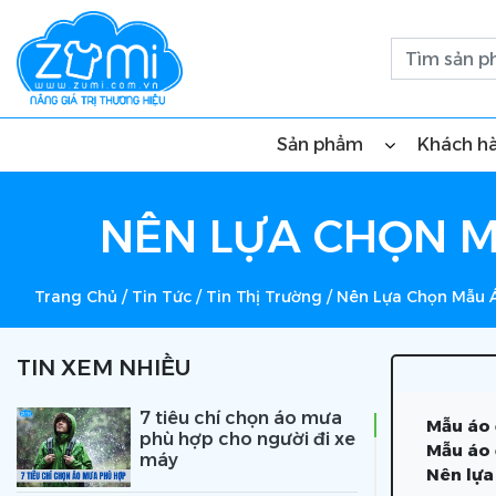
Sản phẩm
Khách h
NÊN LỰA CHỌN M
Trang Chủ
/
Tin Tức
/
Tin Thị Trường
/
Nên Lựa Chọn Mẫu 
TIN XEM NHIỀU
7 tiêu chí chọn áo mưa
Mẫu áo 
phù hợp cho người đi xe
Mẫu áo 
máy
Nên lựa