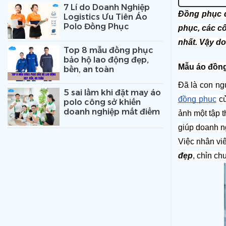
7 Lí do Doanh Nghiệp
Đồng phục đ
Logistics Ưu Tiên Áo
Polo Đồng Phục
phục, các cô
nhất. Vậy d
Top 8 mẫu đồng phục
bảo hộ lao động đẹp,
Mẫu áo đồng 
bền, an toàn
5 sai lầm khi đặt may áo
đồng phục
 c
polo công sở khiến
doanh nghiệp mất điểm
ảnh một tập 
giúp doanh n
Việc nhân viê
đẹp
, chỉn ch