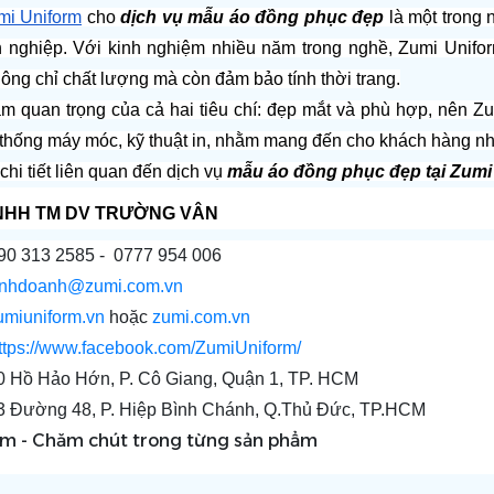
mi Uniform
 cho 
dịch vụ mẫu áo đồng phục đẹp
 là một trong
 nghiệp. Với kinh nghiệm nhiều năm trong nghề, Zumi Unifo
ông chỉ chất lượng mà còn đảm bảo tính thời trang.
m quan trọng của cả hai tiêu chí: đẹp mắt và phù hợp, nên Zum
thống máy móc, kỹ thuật in, nhằm mang đến cho khách hàng n
chi tiết liên quan đến dịch vụ 
mẫu áo đồng phục đẹp tại Zumi
NHH TM DV TRƯỜNG VÂN
  090 313 2585 -  0777 954 006
inhdoanh@zumi.com.vn
umiuniform.vn
 hoặc 
zumi.com.vn
ttps://www.facebook.com/ZumiUniform/
  20 Hồ Hảo Hớn, P. Cô Giang, Quận 1, TP. HCM
   33 Đường 48, P. Hiệp Bình Chánh, Q.Thủ Đức, TP.HCM
rm - Chăm chút trong từng sản phẩm