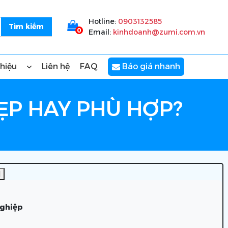
Hotline:
0903132585
0
Email:
kinhdoanh@zumi.com.vn
thiệu
Liên hệ
FAQ
Báo giá nhanh
ẸP HAY PHÙ HỢP?
]
nghiệp