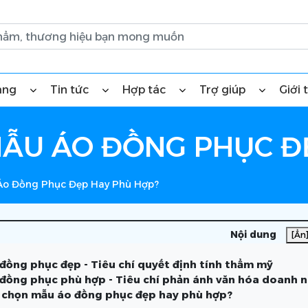
àng
Tin tức
Hợp tác
Trợ giúp
Giới 
ẪU ÁO ĐỒNG PHỤC Đ
Áo Đồng Phục Đẹp Hay Phù Hợp?
Nội dung
[Ẩn
đồng phục đẹp - Tiêu chí quyết định tính thẩm mỹ
đồng phục phù hợp - Tiêu chí phản ánh văn hóa doanh 
 chọn mẫu áo đồng phục đẹp hay phù hợp?