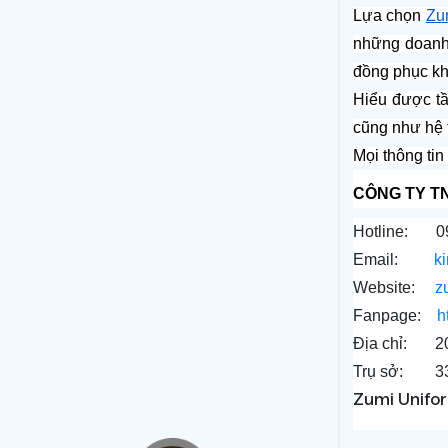
Lựa chọn 
Zu
những doanh
đồng phục kh
Hiểu được tầ
cũng như hệ 
Mọi thông tin 
CÔNG TY T
Hotline:     
Email:         
k
Website:     
z
Fanpage:    
h
Địa chỉ:     
Trụ sở:     
Zumi Unifo