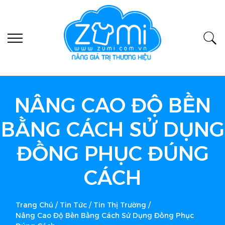
NÂNG CAO ĐỘ BỀN
BẰNG CÁCH SỬ DỤNG
ĐỒNG PHỤC ĐÚNG
CÁCH
Trang Chủ
/
Tin Tức
/
Tin Thị Trường
/
Nâng Cao Độ Bền Bằng Cách Sử Dụng Đồng Phục