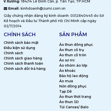
Xưởng:
184/14 Lê Đình Cẩn, p. Tân Tạo, TP.HCM
Email:
kinhdoanh@zumi.com.vn
Giấy chứng nhận đăng ký kinh doanh: 0312840445 do Sở
Kế hoạch và Đầu tư Thành phố Hồ Chí Minh cấp ngày
02/7/2014
CHÍNH SÁCH
SẢN PHẨM
Chính sách bảo mật
Áo thun đồng phục
Điều kiện sử dụng
Áo thun cổ trụ
Chính sách
Áo thun cổ tròn
Chính sách giao hàng
Áo sơ mi
Chính sách thanh toán
Áo nhóm áo lớp
Chính sách đổi trả hàng
Áo khoác
Bảo hộ lao động
Áo mưa
Nón đồng phục
Tạp Dề
Áo thun thời trang
Áo thun 3D
Túi Canvas/ Balo