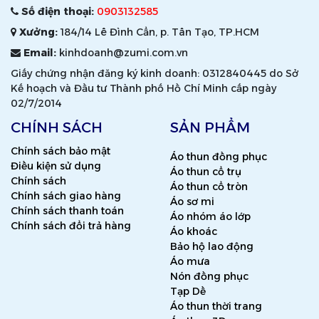
Số điện thoại:
0903132585
Xưởng:
184/14 Lê Đình Cẩn, p. Tân Tạo, TP.HCM
Email:
kinhdoanh@zumi.com.vn
Giấy chứng nhận đăng ký kinh doanh: 0312840445 do Sở
Kế hoạch và Đầu tư Thành phố Hồ Chí Minh cấp ngày
02/7/2014
CHÍNH SÁCH
SẢN PHẨM
Chính sách bảo mật
Áo thun đồng phục
Điều kiện sử dụng
Áo thun cổ trụ
Chính sách
Áo thun cổ tròn
Chính sách giao hàng
Áo sơ mi
Chính sách thanh toán
Áo nhóm áo lớp
Chính sách đổi trả hàng
Áo khoác
Bảo hộ lao động
Áo mưa
Nón đồng phục
Tạp Dề
Áo thun thời trang