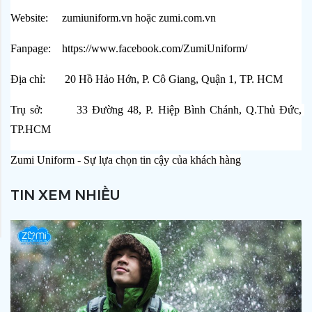
Website:     
zumiuniform.vn
 hoặc 
zumi.com.vn
Fanpage:    
https://www.facebook.com/ZumiUniform/
Địa chỉ:       20 Hồ Hảo Hớn, P. Cô Giang, Quận 1, TP. HCM
Trụ sở:        33 Đường 48, P. Hiệp Bình Chánh, Q.Thủ Đức, 
TP.HCM
Zumi Uniform - Sự lựa chọn tin cậy của khách hàng
TIN XEM NHIỀU