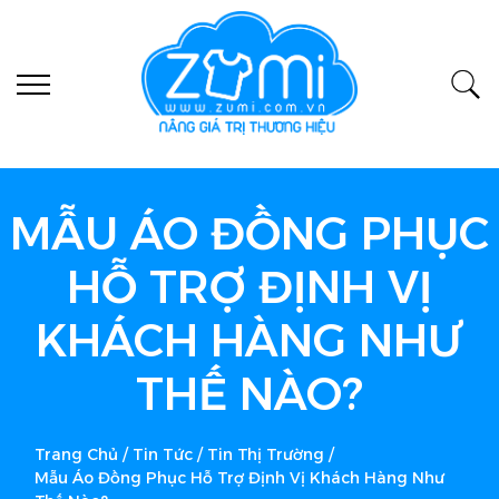
MẪU ÁO ĐỒNG PHỤC
HỖ TRỢ ĐỊNH VỊ
KHÁCH HÀNG NHƯ
THẾ NÀO?
Trang Chủ
/
Tin Tức
/
Tin Thị Trường
/
Mẫu Áo Đồng Phục Hỗ Trợ Định Vị Khách Hàng Như