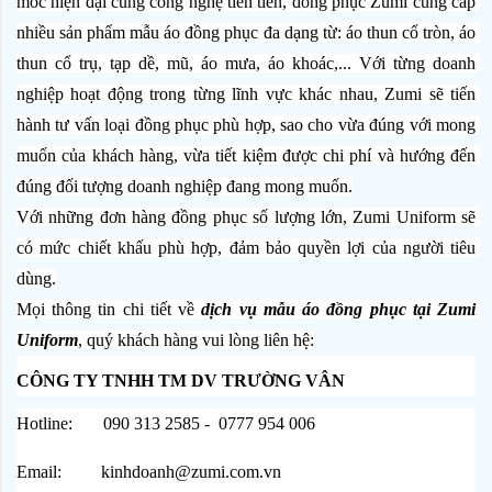
móc hiện đại cùng công nghệ tiên tiến, đồng phục Zumi cung cấp 
nhiều sản phẩm mẫu áo đồng phục đa dạng từ: áo thun cổ tròn, áo 
thun cổ trụ, tạp dề, mũ, áo mưa, áo khoác,... Với từng doanh 
nghiệp hoạt động trong từng lĩnh vực khác nhau, Zumi sẽ tiến 
hành tư vấn loại đồng phục phù hợp, sao cho vừa đúng với mong 
muốn của khách hàng, vừa tiết kiệm được chi phí và hướng đến 
đúng đối tượng doanh nghiệp đang mong muốn.
Với những đơn hàng đồng phục số lượng lớn, Zumi Uniform sẽ 
có mức chiết khấu phù hợp, đảm bảo quyền lợi của người tiêu 
dùng.
Mọi thông tin chi tiết về 
dịch vụ mẫu áo đồng phục tại Zumi 
Uniform
, quý khách hàng vui lòng liên hệ:
CÔNG TY TNHH TM DV TRƯỜNG VÂN
Hotline:       090 313 2585 -  0777 954 006
Email:         kinhdoanh@zumi.com.vn