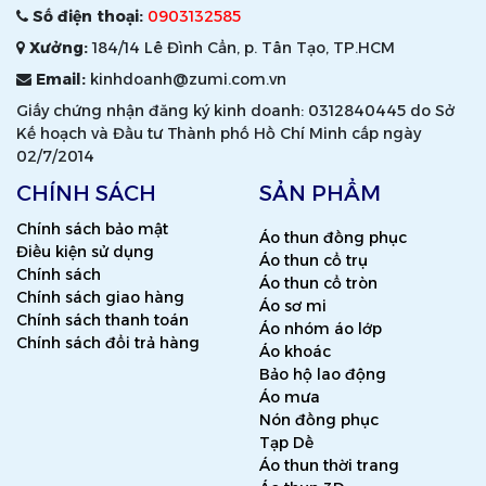
Số điện thoại:
0903132585
Xưởng:
184/14 Lê Đình Cẩn, p. Tân Tạo, TP.HCM
Email:
kinhdoanh@zumi.com.vn
Giấy chứng nhận đăng ký kinh doanh: 0312840445 do Sở
Kế hoạch và Đầu tư Thành phố Hồ Chí Minh cấp ngày
02/7/2014
CHÍNH SÁCH
SẢN PHẨM
Chính sách bảo mật
Áo thun đồng phục
Điều kiện sử dụng
Áo thun cổ trụ
Chính sách
Áo thun cổ tròn
Chính sách giao hàng
Áo sơ mi
Chính sách thanh toán
Áo nhóm áo lớp
Chính sách đổi trả hàng
Áo khoác
Bảo hộ lao động
Áo mưa
Nón đồng phục
Tạp Dề
Áo thun thời trang