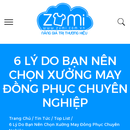
6 LÝ DO BẠN NÊN
CHỌN XƯỞNG MAY
ĐỒNG PHỤC CHUYÊN
NGHIỆP
Trang Chủ
/
Tin Tức
/
Top List
/
6 Lý Do Bạn Nên Chọn Xưởng May Đồng Phục Chuyên