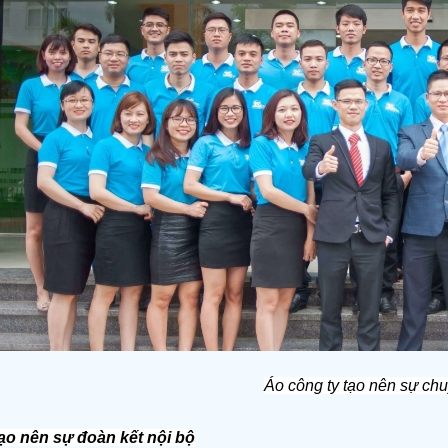
Áo công ty tạo nên sự ch
ạo nên sự đoàn kết nội bộ