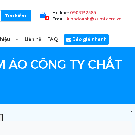
Hotline:
0903132585
0
Email:
kinhdoanh@zumi.com.vn
thiệu
Liên hệ
FAQ
Báo giá nhanh
M ÁO CÔNG TY CHẤT
]