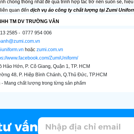
anh chóng thống nhất để quá trình hợp tác trở nên suôn sẻ, hiệu
 liên quan đến 
dịch vụ áo công ty chất lượng tại Zumi Unifo
NHH TM DV TRƯỜNG VÂN
313 2585 -  0777 954 006
oanh@zumi.com.vn
iuniform.vn
 hoặc 
zumi.com.vn
ps://www.facebook.com/ZumiUniform/
Hồ Hảo Hớn, P. Cô Giang, Quận 1, TP. HCM
ường 48, P. Hiệp Bình Chánh, Q.Thủ Đức, TP.HCM
 - Mang chất lượng trong từng sản phẩm
tư vấn