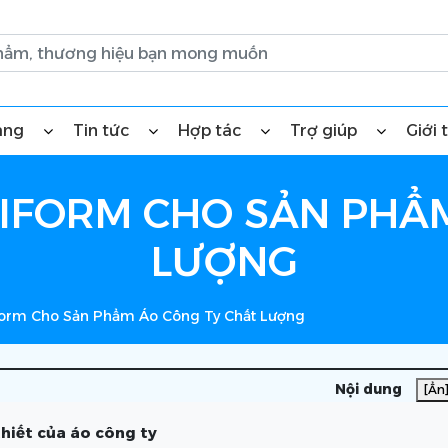
àng
Tin tức
Hợp tác
Trợ giúp
Giới 
IFORM CHO SẢN PHẨ
LƯỢNG
form Cho Sản Phẩm Áo Công Ty Chất Lượng
Nội dung
[Ẩn
thiết của áo công ty