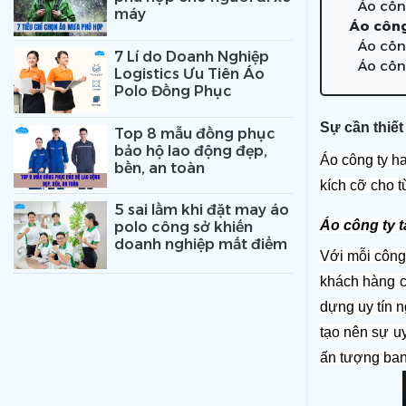
Áo côn
máy
Áo công
Áo côn
7 Lí do Doanh Nghiệp
Áo côn
Logistics Ưu Tiên Áo
Polo Đồng Phục
Sự cần thiết
Top 8 mẫu đồng phục
bảo hộ lao động đẹp,
Áo công ty ha
bền, an toàn
kích cỡ cho t
5 sai lầm khi đặt may áo
Áo công ty 
polo công sở khiến
doanh nghiệp mất điểm
Với mỗi công 
khách hàng c
dựng uy tín n
tạo nên sự u
ấn tượng ban 