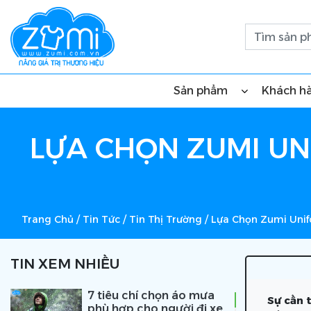
Sản phẩm
Khách h
LỰA CHỌN ZUMI UN
Trang Chủ
/
Tin Tức
/
Tin Thị Trường
/
Lựa Chọn Zumi Uni
TIN XEM NHIỀU
7 tiêu chí chọn áo mưa
Sự cần 
phù hợp cho người đi xe