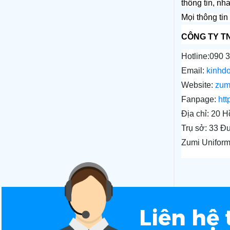
thông tin, nh
Mọi thông tin
CÔNG TY T
Hotline:090 
Email: 
kinhd
Website: 
zum
Fanpage: 
htt
Địa chỉ: 20 
Trụ sở: 33 Đ
Zumi Uniform
Liên hệ 