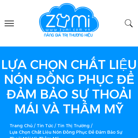
LỰA CHỌN CHẤT LIỆU
NÓN ĐỒNG PHỤC ĐỂ
ĐẢM BẢO SỰ THOẢI
MÁI VÀ THẨM MỸ
Trang Chủ
/
Tin Tức
/
Tin Thị Trường
/
Lựa Chọn Chất Liệu Nón Đồng Phục Để Đảm Bảo Sự