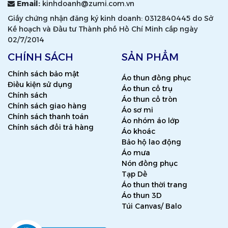
Email:
kinhdoanh@zumi.com.vn
Giấy chứng nhận đăng ký kinh doanh: 0312840445 do Sở
Kế hoạch và Đầu tư Thành phố Hồ Chí Minh cấp ngày
02/7/2014
CHÍNH SÁCH
SẢN PHẨM
Chính sách bảo mật
Áo thun đồng phục
Điều kiện sử dụng
Áo thun cổ trụ
Chính sách
Áo thun cổ tròn
Chính sách giao hàng
Áo sơ mi
Chính sách thanh toán
Áo nhóm áo lớp
Chính sách đổi trả hàng
Áo khoác
Bảo hộ lao động
Áo mưa
Nón đồng phục
Tạp Dề
Áo thun thời trang
Áo thun 3D
Túi Canvas/ Balo