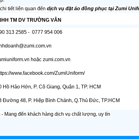
chi tiết liên quan đến 
dịch vụ đặt áo đồng phục tại Zumi Uni
NHH TM DV TRƯỜNG VÂN
  090 313 2585 -  0777 954 006
  kinhdoanh@zumi.com.vn
umiuniform.vn
 hoặc 
zumi.com.vn
ttps://www.facebook.com/ZumiUniform/
  20 Hồ Hảo Hớn, P. Cô Giang, Quận 1, TP. HCM
   33 Đường 48, P. Hiệp Bình Chánh, Q.Thủ Đức, TP.HCM
 - Mang đến khách hàng dịch vụ chất lượng, uy tín