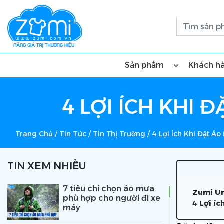
Sản phẩm
Khách h
4 LỢI ÍCH KHI
Trang Chủ
/
Tin Tức
/
Tin Thị Trường
/
4 Lợi Ích Khi Đặt Á
TIN XEM NHIỀU
7 tiêu chí chọn áo mưa
Zumi Un
phù hợp cho người đi xe
4 Lợi í
máy