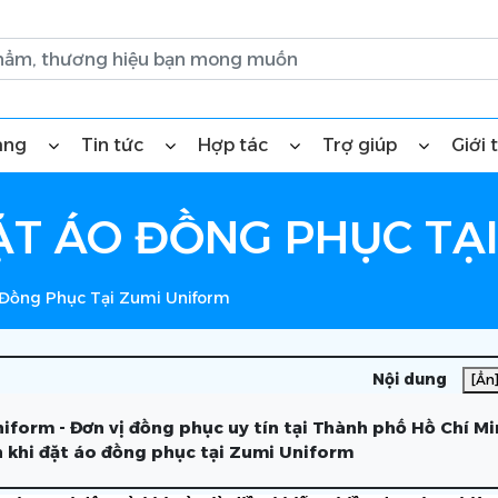
àng
Tin tức
Hợp tác
Trợ giúp
Giới 
 ĐẶT ÁO ĐỒNG PHỤC TẠ
o Đồng Phục Tại Zumi Uniform
Nội dung
[Ẩn
iform - Đơn vị đồng phục uy tín tại Thành phố Hồ Chí Mi
ch khi đặt áo đồng phục tại Zumi Uniform