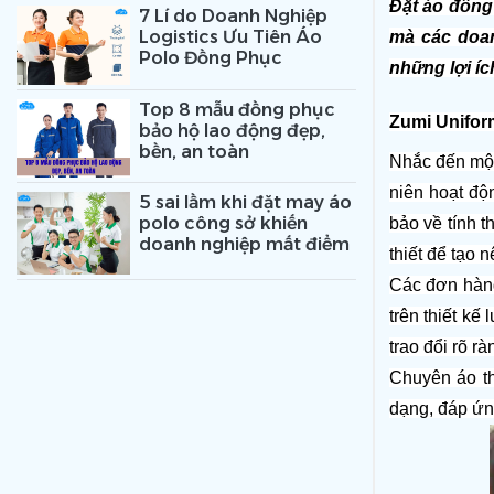
Đặt áo đồng 
7 Lí do Doanh Nghiệp
Logistics Ưu Tiên Áo
mà các doan
Polo Đồng Phục
những lợi íc
Top 8 mẫu đồng phục
Zumi Uniform
bảo hộ lao động đẹp,
bền, an toàn
Nhắc đến một
niên hoạt độ
5 sai lầm khi đặt may áo
polo công sở khiến
bảo về tính t
doanh nghiệp mất điểm
thiết để tạo 
Các đơn hàng
trên thiết kế
trao đổi rõ r
Chuyên áo th
dạng, đáp ứn