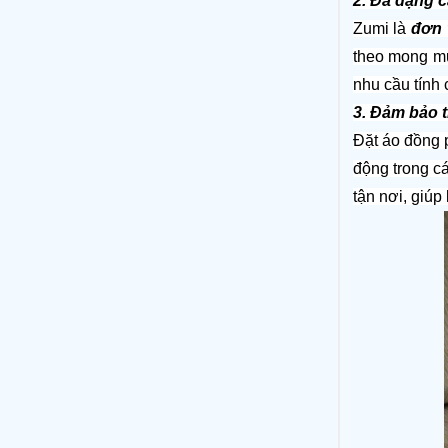
2. Đa dạng c
Zumi là 
đơn 
theo mong mu
nhu cầu tính 
3. Đảm bảo t
Đặt áo đồng p
động trong c
tận nơi, giúp