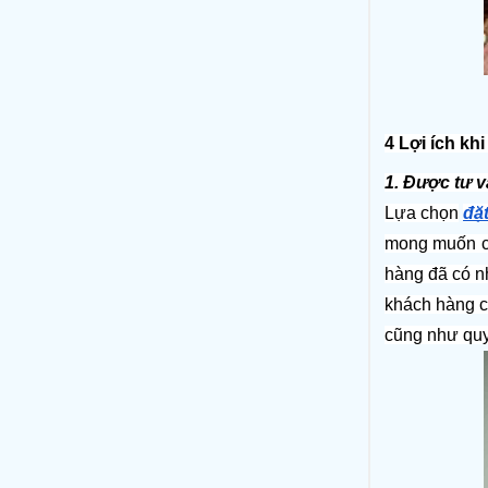
4 Lợi ích kh
1. Được tư v
Lựa chọn
đặ
mong muốn củ
hàng đã có nh
khách hàng ch
cũng như quy