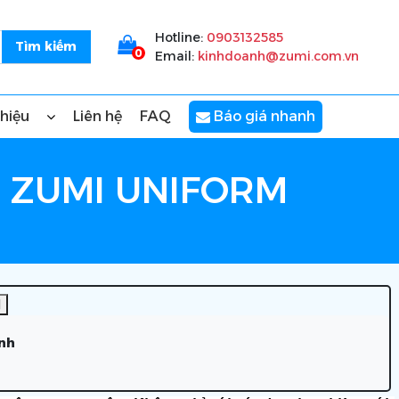
Hotline:
0903132585
0
Email:
kinhdoanh@zumi.com.vn
thiệu
Liên hệ
FAQ
Báo giá nhanh
I ZUMI UNIFORM
]
nh