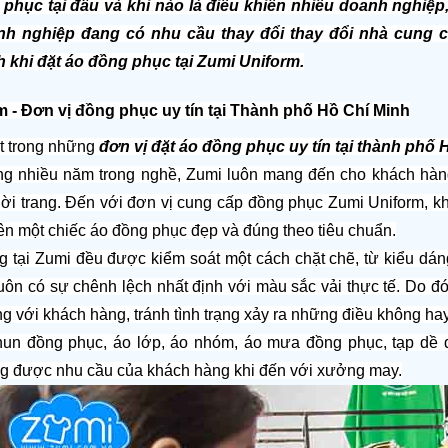
phục tại đâu và khi nào là điều khiến nhiều doanh nghiệp
h nghiệp đang có nhu cầu thay đổi thay đổi nhà cung cấp
h khi đặt áo đồng phục tại Zumi Uniform.
 - Đơn vị đồng phục uy tín tại Thành phố Hồ Chí Minh
 trong những 
đơn vị đặt áo đồng phục uy tín tại thành phố 
ng nhiều năm trong nghề, Zumi luôn mang đến cho khách hàn
hời trang. Đến với đơn vị cung cấp đồng phục Zumi Uniform, kh
nên một chiếc áo đồng phục đẹp và đúng theo tiêu chuẩn.
 tại Zumi đều được kiểm soát một cách chặt chẽ, từ kiểu dán
 luôn có sự chênh lệch nhất định với màu sắc vải thực tế. Do 
àng với khách hàng, tránh tình trạng xảy ra những điều không ha
un đồng phục, áo lớp, áo nhóm, áo mưa đồng phục, tạp dề đ
g được nhu cầu của khách hàng khi đến với xưởng may.