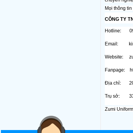
Mọi thông tin 
CÔNG TY T
Hotline:     
Email:       
Website:     
z
Fanpage:    
h
Địa chỉ:     
Trụ sở:     
Zumi Uniform