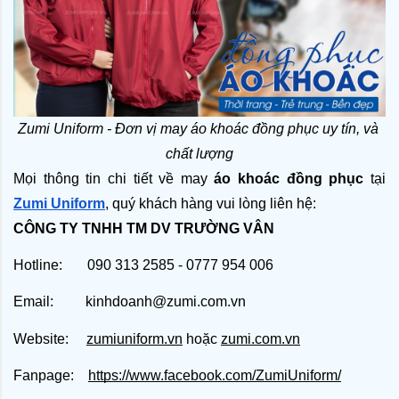
Zumi Uniform - Đơn vị may áo khoác đồng phục uy tín, và 
chất lượng
Mọi thông tin chi tiết về may 
áo khoác đồng phục
 tại 
Zumi Uniform
, quý khách hàng vui lòng liên hệ:
CÔNG TY TNHH TM DV TRƯỜNG VÂN
Hotline: 090 313 2585 - 0777 954 006
Email: kinhdoanh@zumi.com.vn
Website:
zumiuniform.vn
hoặc
zumi.com.vn
Fanpage:
https://www.facebook.com/ZumiUniform/