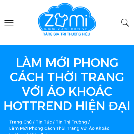
LÀM MỚI PHONG
CÁCH THỜI TRANG
VỚI ÁO KHOÁC
HOTTREND HIỆN ĐẠI
Trang Chủ
/
Tin Tức
/
Tin Thị Trường
/
Làm Mới Phong Cách Thời Trang Với Áo Khoác