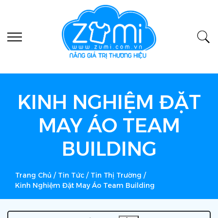
KINH NGHIỆM ĐẶT
MAY ÁO TEAM
BUILDING
Trang Chủ
/
Tin Tức
/
Tin Thị Trường
/
Kinh Nghiệm Đặt May Áo Team Building