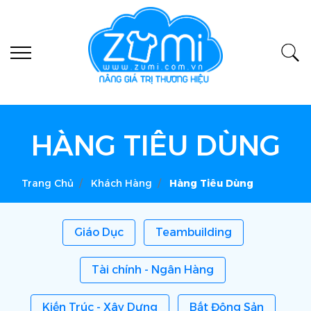
HÀNG TIÊU DÙNG
Trang Chủ
Khách Hàng
Hàng Tiêu Dùng
Giáo Dục
Teambuilding
Tài chính - Ngân Hàng
Kiến Trúc - Xây Dựng
Bất Động Sản