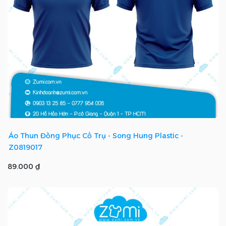
Áo Thun Đồng Phục Cổ Trụ - Song Hung Plastic -
Z0819017
89.000 ₫