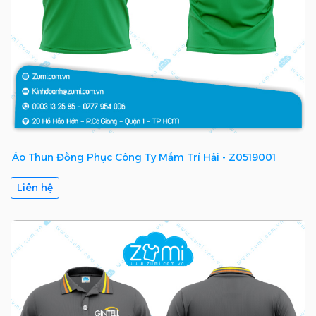
Áo Thun Đồng Phục Công Ty Mắm Trí Hải - Z0519001
Liên hệ