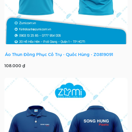
Áo Thun Đồng Phục Cổ Trụ - Quốc Hùng - Z0819091
108.000 ₫