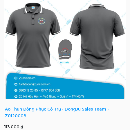
Áo Thun Đồng Phục Cổ Trụ - DongJu Sales Team -
Z0120008
113.000 ₫