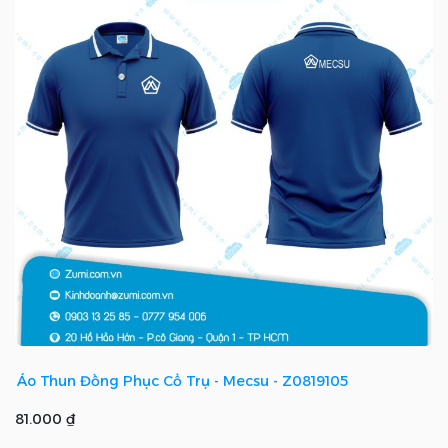
Áo Thun Đồng Phục Cổ Trụ - Mecsu - Z0819105
81.000 ₫