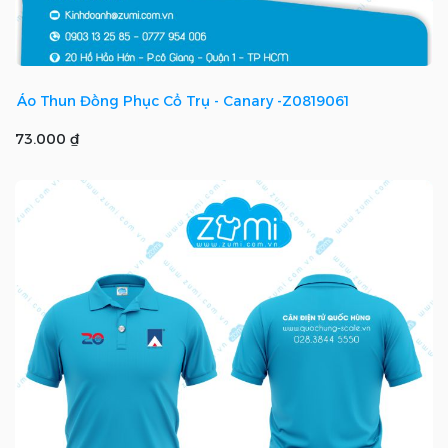
Áo Thun Đồng Phục Cổ Trụ - Canary -Z0819061
73.000 ₫