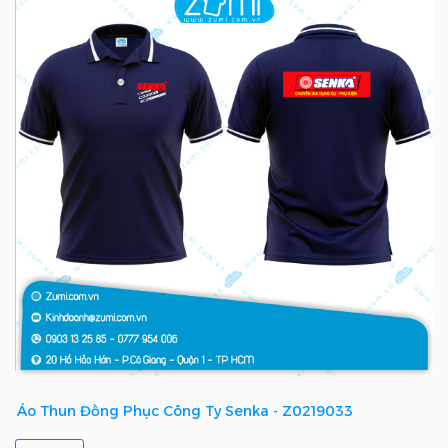
Áo Thun Đồng Phục Công Ty Senka - Z0219033