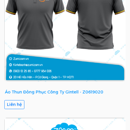
Áo Thun Đồng Phục Công Ty Gintell - Z0619020
Liên hệ