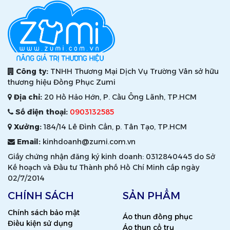
Công ty:
TNHH Thương Mại Dịch Vụ Trường Vân sở hữu
thương hiệu Đồng Phục Zumi
Địa chỉ:
20 Hồ Hảo Hớn, P. Cầu Ông Lãnh, TP.HCM
Số điện thoại:
0903132585
Xưởng:
184/14 Lê Đình Cẩn, p. Tân Tạo, TP.HCM
Email:
kinhdoanh@zumi.com.vn
Giấy chứng nhận đăng ký kinh doanh: 0312840445 do Sở
Kế hoạch và Đầu tư Thành phố Hồ Chí Minh cấp ngày
02/7/2014
CHÍNH SÁCH
SẢN PHẨM
Chính sách bảo mật
Áo thun đồng phục
Điều kiện sử dụng
Áo thun cổ trụ