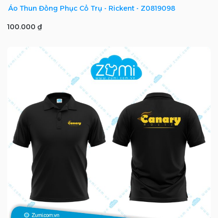
Áo Thun Đồng Phục Cổ Trụ - Rickent - Z0819098
100.000 ₫