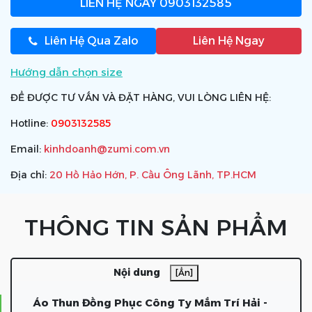
LIÊN HỆ NGAY
0903132585
Liên Hệ Qua Zalo
Liên Hệ Ngay
Hướng dẫn chọn size
ĐỂ ĐƯỢC TƯ VẤN VÀ ĐẶT HÀNG, VUI LÒNG LIÊN HỆ:
Hotline:
0903132585
Email:
kinhdoanh@zumi.com.vn
Địa chỉ:
20 Hồ Hảo Hớn, P. Cầu Ông Lãnh, TP.HCM
THÔNG TIN SẢN PHẨM
Nội dung
[Ẩn]
Áo Thun Đồng Phục Công Ty Mắm Trí Hải -