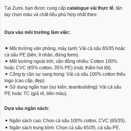
Tại Zumi, bạn được cung cấp
catalogue vải thực tế
, tận
tay chọn màu và chất liệu phù hợp nhất theo:
Dựa vào môi trường làm việc:
✦
Môi trường văn phòng, máy lạnh: Vải cá sấu 65/35 hoặc
cá sấu PE (bền, ít nhăn, đứng form).
✦
Môi trường ngoài trời, vận động nhiều: Cotton 100%
hoặc CVC (65% cotton, 35% PE) (mát, thấm hút tốt).
✦
Công ty cần sự sang trọng: Vải cá sấu 100% cotton thêu
logo (cao cấp, đẹp).
✦
Sử dụng ngắn hạn (sự kiện, teambuilding): Vải cá sấu
PE hoặc TC (giá rẻ, bền màu).
Dựa
vào ngân sách:
✦
Ngân sách cao: Chọn cá sấu 100% cotton, CVC (65/35).
✦
Ngân sách trung bình: Chọn cá sấu 65/35, cá sấu PE.