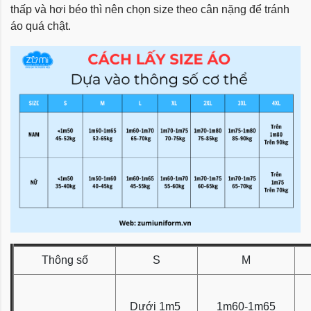
thấp và hơi béo thì nên chọn size theo cân nặng để tránh
áo quá chật.
Thông số
S
M
Dưới 1m5
1m60-1m65