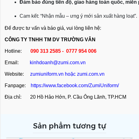
Đảm bảo đúng tiến độ, giao hàng toàn quốc, miễn
Cam kết: “Nhận mẫu – ưng ý mới sản xuất hàng loạt”.
Để được tư vấn và báo giá, vui lòng liên hệ:
CÔNG TY TNHH TM DV TRƯỜNG VÂN
Hotline:
090 313 2585 - 0777 954 006
Email:
kinhdoanh@zumi.com.vn
Website:
zumiuniform.vn
hoặc
zumi.com.vn
Fanpage:
https://www.facebook.com/ZumiUniform/
Địa chỉ: 20 Hồ Hảo Hớn, P. Cầu Ông Lãnh, TP.HCM
Sản phẩm tương tự