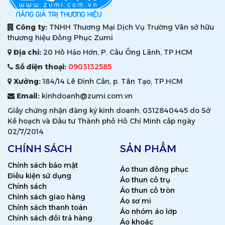
Công ty:
TNHH Thương Mại Dịch Vụ Trường Vân sở hữu
thương hiệu Đồng Phục Zumi
Địa chỉ:
20 Hồ Hảo Hớn, P. Cầu Ông Lãnh, TP.HCM
Số điện thoại:
0903132585
Xưởng:
184/14 Lê Đình Cẩn, p. Tân Tạo, TP.HCM
Email:
kinhdoanh@zumi.com.vn
Giấy chứng nhận đăng ký kinh doanh: 0312840445 do Sở
Kế hoạch và Đầu tư Thành phố Hồ Chí Minh cấp ngày
02/7/2014
CHÍNH SÁCH
SẢN PHẨM
Chính sách bảo mật
Áo thun đồng phục
Điều kiện sử dụng
Áo thun cổ trụ
Chính sách
Áo thun cổ tròn
Chính sách giao hàng
Áo sơ mi
Chính sách thanh toán
Áo nhóm áo lớp
Chính sách đổi trả hàng
Áo khoác