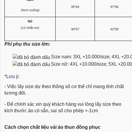
45*64
47*66
(
form suông
)
Nữ
(
có nhấn eo
)
40*57
42*59
Phí phụ thu size lớn:
Size nam: 3XL +10.000/size; 4XL +20.
Size nữ: 4XL +10.000/size; 5XL +20.0
*Lưu ý:
- Việc lấy size dự theo thông số cơ thể chỉ mang tính chất
tương đối.
- Để chính xác xin quý khách hàng vui lòng lấy size theo
kích thước áo có sẵn, sai số cho phép +-1cm
Cách chọn chất liệu vải áo thun đồng phục