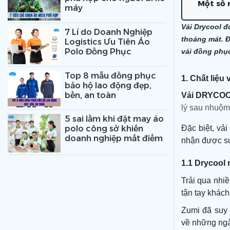
Một số 
máy
Vải Drycool đ
7 Lí do Doanh Nghiệp
thoáng mát. Đ
Logistics Ưu Tiên Áo
Polo Đồng Phục
vải đồng phục
Top 8 mẫu đồng phục
1. Chất liệu 
bảo hộ lao động đẹp,
bền, an toàn
Vải
DRYCO
lý sau nhuộm
5 sai lầm khi đặt may áo
Đặc biệt, vả
polo công sở khiến
doanh nghiệp mất điểm
nhận được sự
1.1 Drycool 
Trải qua nhi
tận tay khác
Zumi đã suy n
về những ngà