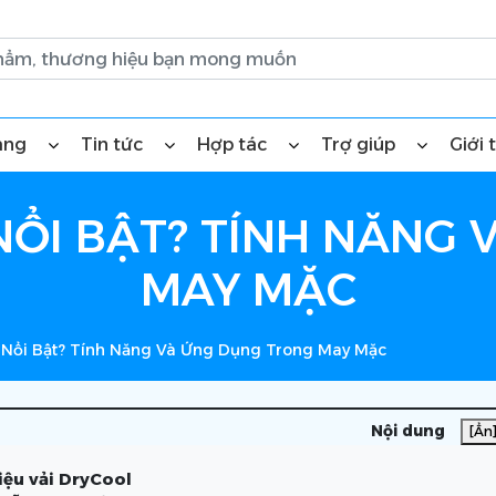
àng
Tin tức
Hợp tác
Trợ giúp
Giới 
 NỔI BẬT? TÍNH NĂNG
MAY MẶC
ì Nổi Bật? Tính Năng Và Ứng Dụng Trong May Mặc
Nội dung
[Ẩn
liệu vải DryCool