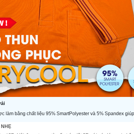
vải
ợc
làm bằng chất liệu
95
%
SmartP
olyester
và 5% Spandex giú
U NHẸ