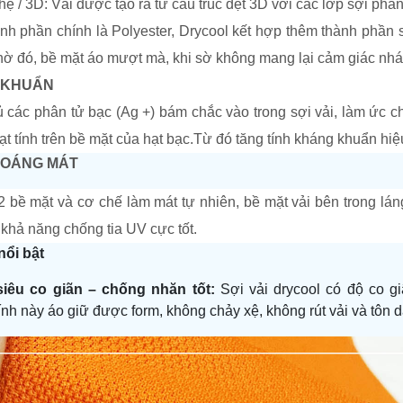
hẹ / 3D
:
Vải được tạo ra từ cấu trúc dệt 3D với các lớp sợi phâ
nh phần chính là Polyester,
Drycool
kết hợp thêm thành phần 
ờ đó, bề mặt áo mượt mà, khi sờ không mang lại cảm giác nhám 
KHUẨN
ủ các
phân tử
bạc (Ag +) bám chắc vào trong sợi
vải, làm ức ch
t tính trên bề mặt của hạt bạc.Từ đó tăng tính kháng khuẩn hiệ
HOÁNG MÁT
 2 bề mặt và cơ chế làm mát tự nhiên,
bề mặt
vải bên
trong lán
khả năng chống tia UV cực tốt.
nổi bật
siêu co giãn – chống nhăn tốt:
Sợi
vải
d
rycool có độ co g
ính này
áo
giữ được
form, không chảy xệ, không rút vải
và tôn 