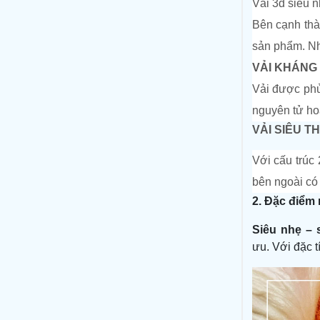
Vải 3d siêu n
Bên cạnh thà
sản phẩm. Nh
VẢI
KHÁNG
Vải được ph
nguyên tử hoạ
VẢI
SIÊU T
Với cấu trúc
bên ngoài có 
2. Đặc điểm 
Siêu nhẹ – 
ưu
.
Với
đặc t