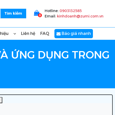
Hotline:
0903132585
0
Email:
kinhdoanh@zumi.com.vn
thiệu
Liên hệ
FAQ
Báo giá nhanh
 VÀ ỨNG DỤNG TRONG
]