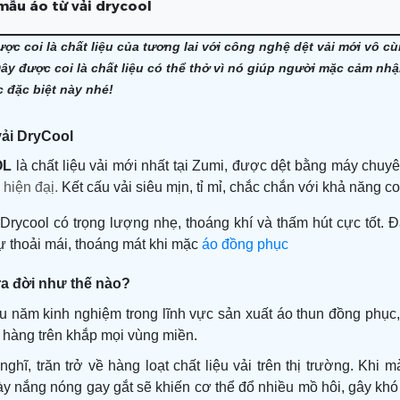
mẫu áo từ vải drycool
ược coi là chất liệu của tương lai với công nghệ dệt vải mới vô cù
ây được coi là chất liệu có thể thở vì nó giúp người mặc cảm nhận
 đặc biệt này nhé!
vải
DryCool
O
L
là chất liệu
vải
mới
nhất tại Zumi
,
được dệt bằng máy chuyê
 hiện đạị.
Kết cấu vải siêu mịn, tỉ mỉ, chắc chắn với khả năng co 
i Drycool có trọng lượng nhẹ, thoáng khí và thấm hút cực tốt.
 thoải mái,
thoáng mát
khi mặc
áo đồng phục
ra đời như thế nào?
ều năm kinh nghiệm trong lĩnh vực sản xuất áo thun đồng phục,
h hàng trên khắp mọi vùng miền.
ghĩ, trăn trở về hàng loạt chất liệu vải trên thị trường. Khi 
y nắng nóng gay gắt sẽ khiến cơ thể đổ nhiều mồ hôi, gây khó 