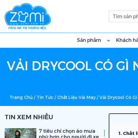
Sản phẩm
Khách h
VẢI DRYCOOL CÓ GÌ
Trang Chủ
/
Tin Tức
/
Chất Liệu Vải May
/
Vải Drycool Có G
TIN XEM NHIỀU
7 tiêu chí chọn áo mưa
1. Chất 
phù hợp cho người đi xe