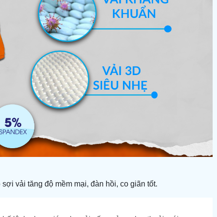
p
sợi vải
tăng độ mềm mại, đàn hồi
,
co giãn tốt.