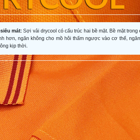
siêu mát:
Sợi
vải
d
rycool có cấu trúc hai bề mặt
.
Bề mặt trong 
anh hơn
, ngăn không cho mồ hôi thấm ngược vào cơ thể, ngă
hông kịp thời.