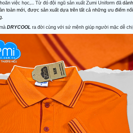
ì hoãn việc học,... Từ đó đội ngũ sản xuất Zumi Uniform đã
 dành
n toàn mới, được sản xuất dựa trên tất cả những ưu điểm nổi b
g.
 mà
DRYCOOL
ra đời cùng với sứ mệnh giúp người mặc dễ chịu