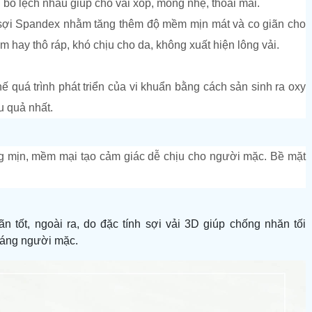
n bố lệch nhau giúp cho vải xốp,
mỏng
nhẹ
, thoải mái.
sợi Spandex nhằm tăng thêm độ mềm mịn mát và co giãn cho
hay thô ráp, khó chịu cho da, không xuất hiện lông vải.
ế quá trình phát triển của vi khuẩn bằng cách sản sinh ra oxy
u quả nhất.
g mịn
,
mềm mại
tạo cảm giác dễ chịu
cho người mặc.
Bề mặt
iãn
tốt
, ngoài ra, do đặc tính sợi
vải 3D
giúp chống nhăn
tối
dáng người mặc.