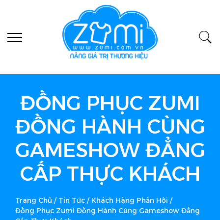
ĐỒNG PHỤC ZUMI
ĐỒNG HÀNH CÙNG
GAMESHOW ĐẲNG
CẤP THỰC KHÁCH
Trang Chủ
/
Tin Tức
/
Khách Hàng Phản Hồi
/
Đồng Phục Zumi Đồng Hành Cùng Gameshow Đẳng