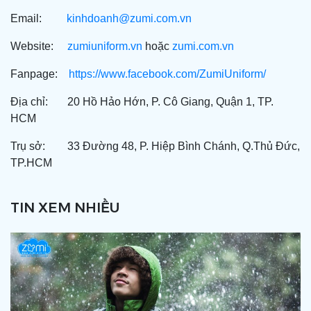
Email:         
kinhdoanh@zumi.com.vn
Website:     
zumiuniform.vn
 hoặc 
zumi.com.vn
Fanpage:    
https://www.facebook.com/ZumiUniform/
Địa chỉ:       20 Hồ Hảo Hớn, P. Cô Giang, Quận 1, TP. 
HCM
Trụ sở:        33 Đường 48, P. Hiệp Bình Chánh, Q.Thủ Đức, 
TP.HCM
TIN XEM NHIỀU