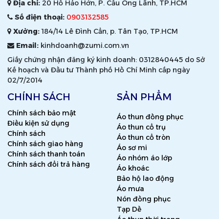
Địa chỉ:
20 Hồ Hảo Hớn, P. Cầu Ông Lãnh, TP.HCM
Số điện thoại:
0903132585
Xưởng:
184/14 Lê Đình Cẩn, p. Tân Tạo, TP.HCM
Email:
kinhdoanh@zumi.com.vn
Giấy chứng nhận đăng ký kinh doanh: 0312840445 do Sở
Kế hoạch và Đầu tư Thành phố Hồ Chí Minh cấp ngày
02/7/2014
CHÍNH SÁCH
SẢN PHẨM
Chính sách bảo mật
Áo thun đồng phục
Điều kiện sử dụng
Áo thun cổ trụ
Chính sách
Áo thun cổ tròn
Chính sách giao hàng
Áo sơ mi
Chính sách thanh toán
Áo nhóm áo lớp
Chính sách đổi trả hàng
Áo khoác
Bảo hộ lao động
Áo mưa
Nón đồng phục
Tạp Dề