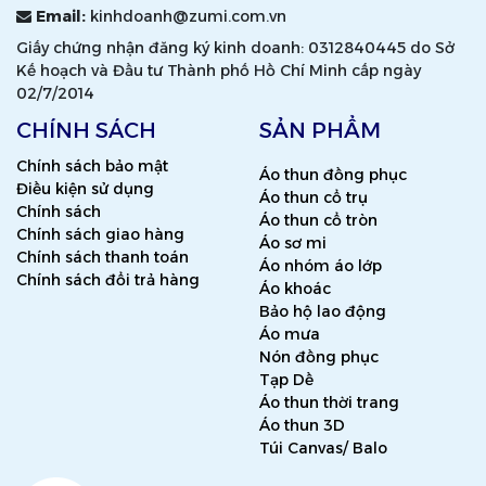
Email:
kinhdoanh@zumi.com.vn
Giấy chứng nhận đăng ký kinh doanh: 0312840445 do Sở
Kế hoạch và Đầu tư Thành phố Hồ Chí Minh cấp ngày
02/7/2014
CHÍNH SÁCH
SẢN PHẨM
Chính sách bảo mật
Áo thun đồng phục
Điều kiện sử dụng
Áo thun cổ trụ
Chính sách
Áo thun cổ tròn
Chính sách giao hàng
Áo sơ mi
Chính sách thanh toán
Áo nhóm áo lớp
Chính sách đổi trả hàng
Áo khoác
Bảo hộ lao động
Áo mưa
Nón đồng phục
Tạp Dề
Áo thun thời trang
Áo thun 3D
Túi Canvas/ Balo