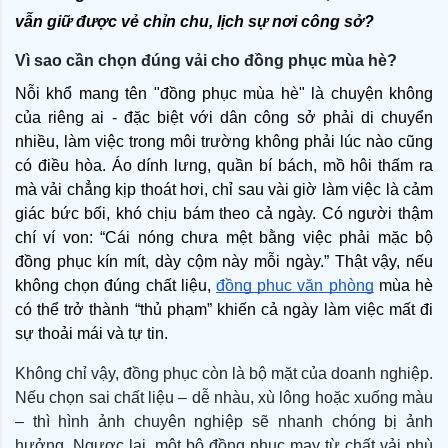
vẫn giữ được vẻ chỉn chu, lịch sự nơi công sở?
Vì sao cần chọn đúng vải cho đồng phục mùa hè?
Nỗi khổ mang tên "đồng phục mùa hè" là chuyện không 
của riêng ai - đặc biệt với dân công sở phải di chuyển 
nhiều, làm việc trong môi trường không phải lúc nào cũng 
có điều hòa. Áo dính lưng, quần bí bách, mồ hôi thấm ra 
mà vải chẳng kịp thoát hơi, chỉ sau vài giờ làm việc là cảm 
giác bức bối, khó chịu bám theo cả ngày. Có người thậm 
chí ví von: “Cái nóng chưa mệt bằng việc phải mặc bộ 
đồng phục kín mít, dày cộm này mỗi ngày.” Thật vậy, nếu 
không chọn đúng chất liệu, 
đồng phục văn phòng
 mùa hè 
có thể trở thành “thủ phạm” khiến cả ngày làm việc mất đi 
sự thoải mái và tự tin.
Không chỉ vậy, đồng phục còn là bộ mặt của doanh nghiệp.
Nếu chọn sai chất liệu – dễ nhàu, xù lông hoặc xuống màu
– thì hình ảnh chuyên nghiệp sẽ nhanh chóng bị ảnh
hưởng. Ngược lại, một bộ đồng phục may từ chất vải phù