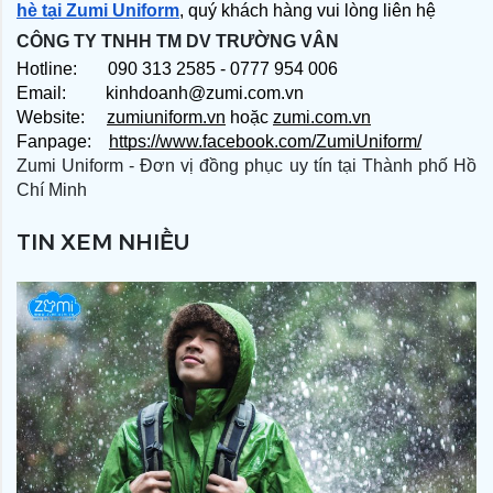
hè tại Zumi Uniform
, quý khách hàng vui lòng liên hệ
CÔNG TY TNHH TM DV TRƯỜNG VÂN
Hotline: 090 313 2585 - 0777 954 006
Email: kinhdoanh@zumi.com.vn
Website:
zumiuniform.vn
hoặc
zumi.com.vn
Fanpage:
https://www.facebook.com/ZumiUniform/
Zumi Uniform - Đơn vị đồng phục uy tín tại Thành phố Hồ
Chí Minh
TIN XEM NHIỀU