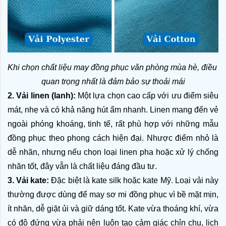
Khi chọn chất liệu may đồng phục văn phòng mùa hè, điều 
quan trọng nhất là đảm bảo sự thoải mái
2. Vải linen (lanh):
 Một lựa chọn cao cấp với ưu điểm siêu 
mát, nhẹ và có khả năng hút ẩm nhanh. Linen mang đến vẻ 
ngoài phóng khoáng, tinh tế, rất phù hợp với những mẫu 
đồng phục theo phong cách hiện đại. Nhược điểm nhỏ là 
dễ nhăn, nhưng nếu chọn loại linen pha hoặc xử lý chống 
nhăn tốt, đây vẫn là chất liệu đáng đầu tư.
3. Vải kate:
 Đặc biệt là kate silk hoặc kate Mỹ. Loại vải này 
thường được dùng để may sơ mi đồng phục vì bề mặt mịn, 
ít nhăn, dễ giặt ủi và giữ dáng tốt. Kate vừa thoáng khí, vừa 
có độ đứng vừa phải nên luôn tạo cảm giác chỉn chu, lịch 