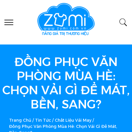
ĐỒNG PHỤC VĂN
PHÒNG MÙA HÈ:
CHỌN VẢI GÌ ĐỂ MÁT,
BỀN, SANG?
Trang Chủ
/
Tin Tức
/
Chất Liệu Vải May
/
Đồng Phục Văn Phòng Mùa Hè: Chọn Vải Gì Để Mát,