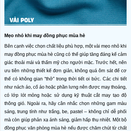
Mẹo nhỏ khi may đồng phục mùa hè
Bên cạnh việc chọn chất liệu phù hợp, một vài mẹo nhỏ khi 
may đồng phục mùa hè cũng có thể giúp tăng đáng kể cảm 
giác thoải mái và thẩm mỹ cho người mặc. Trước hết, nên 
ưu tiên những thiết kế đơn giản, không quá ôm sát để cơ 
thể có không gian “thở” trong thời tiết oi bức. Các chi tiết 
như nách áo, cổ áo hoặc phần lưng nên được may thoáng, 
có lớp lót mỏng hoặc sử dụng kỹ thuật cắt may tạo độ 
thông gió. Ngoài ra, hãy cân nhắc chọn những gam màu 
sáng, trung tính như trắng, be, pastel – không chỉ dễ phối 
mà còn giúp phản xạ ánh sáng, giảm hấp thụ nhiệt. Một bộ 
đồng phục văn phòng mùa hè nếu được chăm chút từ chất 