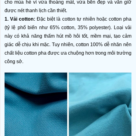
cho mùa hè vì vừa thoáng mát, vừa bền đẹp và vẫn giữ 
được nét thanh lịch cần thiết.
1. Vải cotton:
 Đặc biệt là cotton tự nhiên hoặc cotton pha 
(tỷ lệ phổ biến như 65% cotton, 35% polyester). Loại vải 
này có khả năng thấm hút mồ hôi tốt, mềm mại, tạo cảm 
giác dễ chịu khi mặc. Tuy nhiên, cotton 100% dễ nhăn nên 
chất liệu cotton pha được ưa chuộng hơn trong môi trường 
công sở.