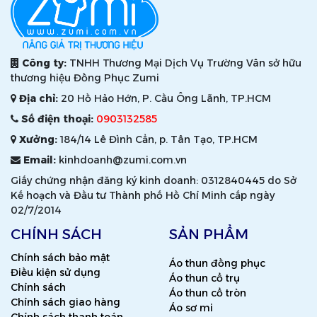
Công ty:
TNHH Thương Mại Dịch Vụ Trường Vân sở hữu
thương hiệu Đồng Phục Zumi
Địa chỉ:
20 Hồ Hảo Hớn, P. Cầu Ông Lãnh, TP.HCM
Số điện thoại:
0903132585
Xưởng:
184/14 Lê Đình Cẩn, p. Tân Tạo, TP.HCM
Email:
kinhdoanh@zumi.com.vn
Giấy chứng nhận đăng ký kinh doanh: 0312840445 do Sở
Kế hoạch và Đầu tư Thành phố Hồ Chí Minh cấp ngày
02/7/2014
CHÍNH SÁCH
SẢN PHẨM
Chính sách bảo mật
Áo thun đồng phục
Điều kiện sử dụng
Áo thun cổ trụ
Chính sách
Áo thun cổ tròn
Chính sách giao hàng
Áo sơ mi