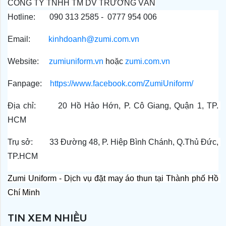
CÔNG TY TNHH TM DV TRƯỜNG VÂN
Hotline:       090 313 2585 -  0777 954 006
Email:         
kinhdoanh@zumi.com.vn
Website:     
zumiuniform.vn
 hoặc 
zumi.com.vn
Fanpage:    
https://www.facebook.com/ZumiUniform/
Địa chỉ:       20 Hồ Hảo Hớn, P. Cô Giang, Quận 1, TP. 
HCM
Trụ sở:        33 Đường 48, P. Hiệp Bình Chánh, Q.Thủ Đức, 
TP.HCM
Zumi Uniform - Dịch vụ đặt may áo thun tại Thành phố Hồ 
Chí Minh
TIN XEM NHIỀU