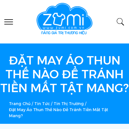
ĐẶT MAY ÁO THUN
THẾ NÀO ĐỂ TRÁNH
TIỀN MẤT TẬT MANG?
Trang Chủ
/
Tin Tức
/
Tin Thị Trường
/
Đặt May Áo Thun Thế Nào Để Tránh Tiền Mất Tật
Mang?