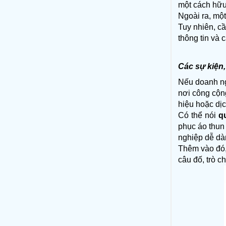
một cách hữu
Ngoài ra, một
Tuy nhiên, c
thông tin và 
Các sự kiện,
Nếu doanh ngh
nơi công cộn
hiệu hoặc dịc
Có thể nói 
q
phục áo thun 
nghiệp dễ dàn
Thêm vào đó,
câu đố, trò 