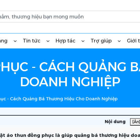
àng
Tin tức
Hợp tác
Trợ giúp
Giới 
HỤC - CÁCH QUẢNG 
DOANH NGHIỆP
ục - Cách Quảng Bá Thương Hiệu Cho Doanh Nghiệp
Nội dung
[Ẩn
đặt áo thun đồng phục là giúp quảng bá thương hiệu do