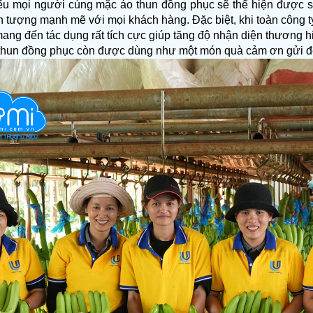
ếu mọi người cùng mặc áo thun đồng phục sẽ thể hiện được sự đ
ấn tượng mạnh mẽ với mọi khách hàng. 
Đặc biệt, khi toàn công 
ang đến tác dụng rất tích cực giúp tăng độ nhận diện thương h
 thun đồng phục còn được dùng như một món quà cảm ơn gửi đến