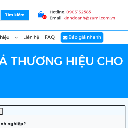
Hotline:
0903132585
0
Email:
kinhdoanh@zumi.com.vn
thiệu
Liên hệ
FAQ
Báo giá nhanh
BÁ THƯƠNG HIỆU CHO
]
anh nghiệp?