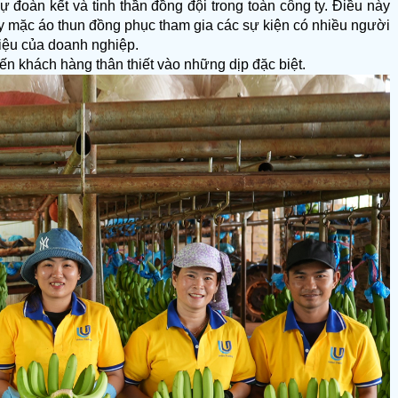
oàn kết và tinh thần đồng đội trong toàn công ty. Điều này 
ty mặc áo thun đồng phục tham gia các sự kiện có nhiều người 
iệu của doanh nghiệp. 
 khách hàng thân thiết vào những dịp đặc biệt.