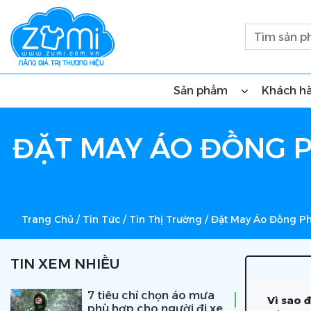
Sản phẩm
Khách h
ĐẶT MAY ÁO ĐỒNG P
Trang Chủ
/
Tin Tức
/
Tin Thị Trường
/
Đặt May Áo Đồng Ph
TIN XEM NHIỀU
7 tiêu chí chọn áo mưa
Vì sao 
phù hợp cho người đi xe