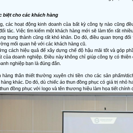
c biệt cho các khách hàng
, các hoạt động kinh doanh của bất kỳ công ty nào cũng đề
đối tác. Việc tìm kiếm một khách hàng mới sẽ làm tốn rất nhiề
ng trung thành cũng rất khó khăn. Do đó, điều quan trọng đối v
cường mối quan hệ với các khách hàng cũ.
ững cách hiệu quả để xây dựng chế độ hậu mãi tốt và góp ph
ất của doanh nghiệp. Điều này không chỉ giúp công ty có thiện
oanh nghiệp bạn là đúng đắn.
hàng thân thiết thường xuyên chi tiền cho các sản phẩm/dịch
àng khác. Do đó, dù chiếc áo thun đồng phục có giá trị nhỏ hay
thun đồng phục với logo và tên thương hiệu làm họa tiết chính