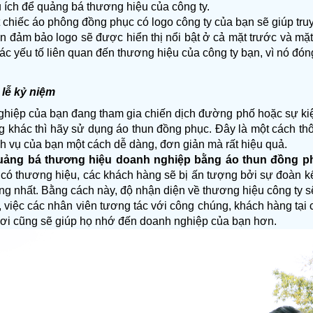
 ích để quảng bá thương hiệu của công ty.
 chiếc áo phông đồng phục có logo công ty của bạn sẽ giúp tru
ần đảm bảo logo sẽ được hiển thị nổi bật ở cả mặt trước và mặ
các yếu tố liên quan đến thương hiệu của công ty bạn, vì nó đóng v
 lễ kỷ niệm
iệp của bạn đang tham gia chiến dịch đường phố hoặc sự kiện, 
g khác thì hãy sử dụng áo thun đồng phục. Đây là một cách th
h vụ của bạn một cách dễ dàng, đơn giản mà rất hiệu quả.
uảng bá thương hiệu doanh nghiệp bằng áo thun đồng p
có thương hiệu, các khách hàng sẽ bị ấn tượng bởi sự đoàn kết,
g nhất. Bằng cách này, độ nhận diện về thương hiệu công ty sẽ
 việc các nhân viên tương tác với công chúng, khách hàng tại 
chơi cũng sẽ giúp họ nhớ đến doanh nghiệp của bạn hơn.