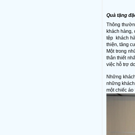
Quà tặng đặ
Thông thường
khách hàng, 
tệp  khách hà
thiện, tăng 
Một trong nh
thân thiết nh
việc hỗ trợ d
Những khách 
những khách h
một chiếc áo 