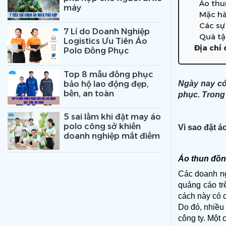
Áo thu
máy
Mặc hà
Các sự 
7 Lí do Doanh Nghiệp
Quà tặ
Logistics Ưu Tiên Áo
Địa chỉ
Polo Đồng Phục
Top 8 mẫu đồng phục
bảo hộ lao động đẹp,
Ngày nay có
bền, an toàn
phục. Trong 
5 sai lầm khi đặt may áo
polo công sở khiến
Vì sao đặt 
doanh nghiệp mất điểm
Áo thun đồn
Các doanh ng
quảng cáo tr
cách này có c
Do đó, nhiều 
công ty. Một 