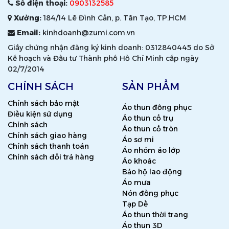
Số điện thoại:
0903132585
Xưởng:
184/14 Lê Đình Cẩn, p. Tân Tạo, TP.HCM
Email:
kinhdoanh@zumi.com.vn
Giấy chứng nhận đăng ký kinh doanh: 0312840445 do Sở
Kế hoạch và Đầu tư Thành phố Hồ Chí Minh cấp ngày
02/7/2014
CHÍNH SÁCH
SẢN PHẨM
Chính sách bảo mật
Áo thun đồng phục
Điều kiện sử dụng
Áo thun cổ trụ
Chính sách
Áo thun cổ tròn
Chính sách giao hàng
Áo sơ mi
Chính sách thanh toán
Áo nhóm áo lớp
Chính sách đổi trả hàng
Áo khoác
Bảo hộ lao động
Áo mưa
Nón đồng phục
Tạp Dề
Áo thun thời trang
Áo thun 3D