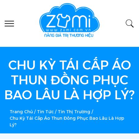
CHU KỲ TÁI CẤP ÁO
THUN ĐỒNG PHỤC
BAO LÂU LÀ HỢP LÝ?
Trang Chủ
/
Tin Tức
/
Tin Thị Trường
/
Chu Kỳ Tái Cấp Áo Thun Đồng Phục Bao Lâu Là Hợp
Lý?