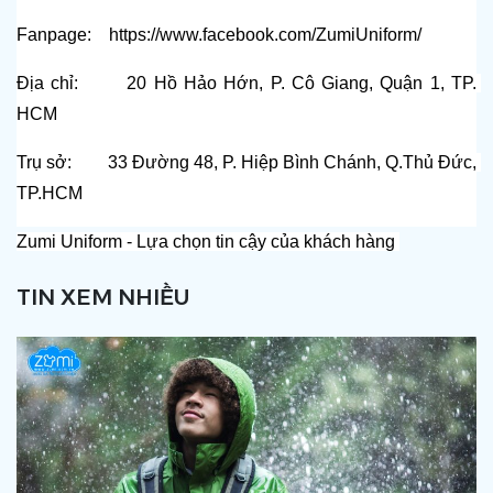
Fanpage:    
https://www.facebook.com/ZumiUniform/
Địa chỉ:       20 Hồ Hảo Hớn, P. Cô Giang, Quận 1, TP. 
HCM
Trụ sở:        33 Đường 48, P. Hiệp Bình Chánh, Q.Thủ Đức, 
TP.HCM
Zumi Uniform - Lựa chọn tin cậy của khách hàng 
TIN XEM NHIỀU