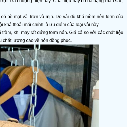
ược ưa chuộng hiện nay. Chất liệu này có đa dạng màu sắc, 
 có bề mặt vải trơn và mịn. Do vải dù khá mềm nên form của 
 khá thoải mái chính là ưu điểm của loại vải này.
 trầm, khi may rất đứng form nón. Giá cả so với các chất liệu 
u chất lượng cao về nón đồng phục.