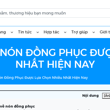
àng
Tin tức
Hợp tác
Trợ giúp
Giới 
Y NÓN ĐỒNG PHỤC ĐƯ
NHẤT HIỆN NAY
Nón Đồng Phục Được Lựa Chọn Nhiều Nhất Hiện Nay
Nội dung
[Ẩn
 về nón đồng phục