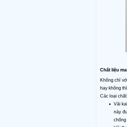
Chất liệu m
Không chỉ với
hay không thì
Các loại chấ
Vải ka
này đư
chống 