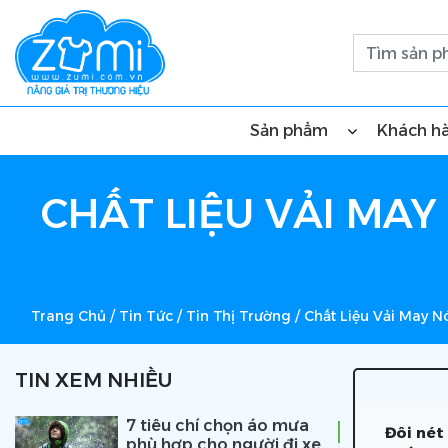
Sản phẩm
Khách h
CHẤT LIỆU VẢI MA
Trang Chủ
/
Tin Tức
/
Tin Thị Trường
/
Chất Liệu Vải May 
TIN XEM NHIỀU
7 tiêu chí chọn áo mưa
Đôi nét
phù hợp cho người đi xe