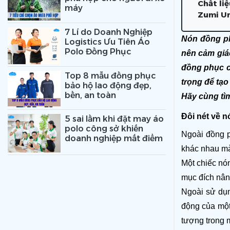
Chất li
máy
Zumi Un
7 Lí do Doanh Nghiệp
Nón đồng ph
Logistics Ưu Tiên Áo
Polo Đồng Phục
nên cảm giác
đồng phục c
Top 8 mẫu đồng phục
trọng để tạo
bảo hộ lao động đẹp,
bền, an toàn
Hãy cùng tìm
Đôi nét về 
5 sai lầm khi đặt may áo
polo công sở khiến
Ngoài đồng p
doanh nghiệp mất điểm
khác nhau mà
Một chiếc nó
mục đích nâng
Ngoài sử dụn
động của một
tượng trong 