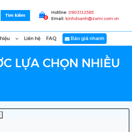
Hotline:
0903132585
0
Email:
kinhdoanh@zumi.com.vn
thiệu
Liên hệ
FAQ
Báo giá nhanh
ỢC LỰA CHỌN NHIỀU
]