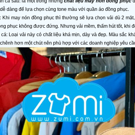
un cá sấu: là một trong những 
chất liệu may nón đồng phục 
đ
 dễ dàng để lựa chọn cùng tone màu với quần áo đồng phục. 
: Khi may nón đồng phục thì thường sẽ lựa chọn vải dù 2 mặt,
ng phục không được đứng. Nhưng vải mềm, thấm hút tốt, khi đội
 cá: Loại vải này có chất liệu khá mịn, dày và đẹp. Màu sắc khá
chênh hơn một chút nên phù hợp với các doanh nghiệp yêu cầ