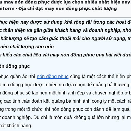
ệu may nón đồng phục được lựa chọn nhiều nhất hiện nay
iform - Địa chỉ đặt may nón đồng phục chất lượng
ục hiện nay được sử dụng khá rộng rãi trong các hoạt đ
 thân thiện và gần giữa khách hàng và doanh nghiệp, nhờ 
hất lượng sẽ tạo cảm giác thoải mái cho người sử dụng, tr
 nên chất lượng cho nón.
 hiểu các chất liệu vải may nón đồng phục qua bài viết dướ
nón đồng phục
hục quần áo, thì 
nón đồng phục
 cũng là một cách thể hiện p
 mũ đồng phục được nhiều nơi lựa chọn để quảng bá thương h
n đồng phục sẽ tạo nên một hình ảnh đẹp và chuyên nghiệp ở bấ
 cao tinh thần đoàn kết, quảng bá hình ảnh công ty một cách r
g trong một tổ chức, thì nón đồng phục còn dành để làm quà t
 doanh nghiệp. Dù chỉ là món quà không quá lớn nhưng lại mang
mắt khách hàng.