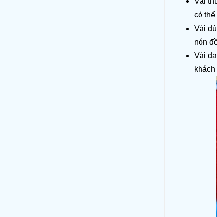
Vải th
có thể
Vải dù
nón đồ
Vải da
khách 