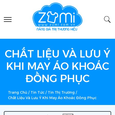
CHẤT LIỆU VÀ LƯU Ý
KHI MAY ÁO KHOÁC
ĐỒNG PHỤC
Trang Chủ
/
Tin Tức
/
Tin Thị Trường
/
Chất Liệu Và Lưu Ý Khi May Áo Khoác Đồng Phục