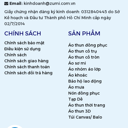
Email:
kinhdoanh@zumi.com.vn
Giấy chứng nhận đăng ký kinh doanh: 0312840445 do Sở
Kế hoạch và Đầu tư Thành phố Hồ Chí Minh cấp ngày
02/7/2014
CHÍNH SÁCH
SẢN PHẨM
Chính sách bảo mật
Áo thun đồng phục
Điều kiện sử dụng
Áo thun cổ trụ
Chính sách
Áo thun cổ tròn
Chính sách giao hàng
Áo sơ mi
Chính sách thanh toán
Áo nhóm áo lớp
Chính sách đổi trả hàng
Áo khoác
Bảo hộ lao động
Áo mưa
Nón đồng phục
Tạp Dề
Áo thun thời trang
Áo thun 3D
Túi Canvas/ Balo