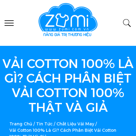
VẢI COTTON 100% LÀ
GÌ? CÁCH PHÂN BIỆT
VẢI COTTON 100%
THẬT VÀ GIẢ
Trang Chủ
/
Tin Tức
/
Chất Liệu Vải May
/
Vải Cotton 100% Là Gì? Cách Phân Biệt Vải Cotton