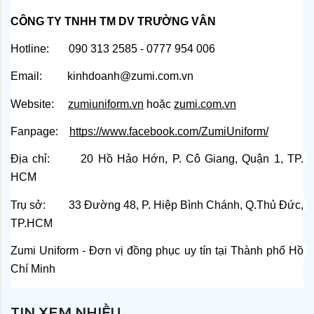
CÔNG TY TNHH TM DV TRƯỜNG VÂN
Hotline:       090 313 2585 - 0777 954 006
Email:         kinhdoanh@zumi.com.vn
Website:    
zumiuniform.vn
 hoặc
zumi.com.vn
Fanpage:   
https://www.facebook.com/ZumiUniform/
Địa chỉ:       20 Hồ Hảo Hớn, P. Cô Giang, Quận 1, TP. 
HCM
Trụ sở:        33 Đường 48, P. Hiệp Bình Chánh, Q.Thủ Đức, 
TP.HCM
Zumi Uniform - Đơn vị đồng phục uy tín tại Thành phố Hồ 
Chí Minh
TIN XEM NHIỀU