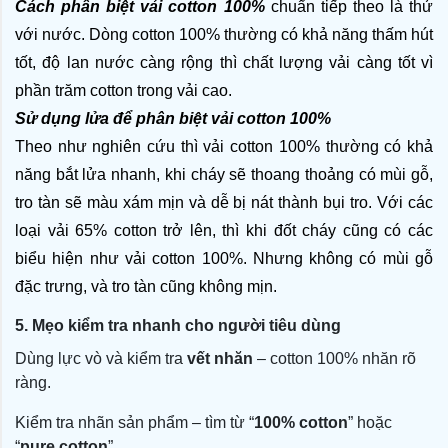
Cách phân biệt vải cotton 100% 
chuẩn tiếp theo là thử 
với nước. Dòng cotton 100% thường có khả năng thấm hút 
tốt, độ lan nước càng rộng thì chất lượng vải càng tốt vì 
phần trăm cotton trong vải cao.
Sử dụng lửa để phân biệt vải cotton 100%
Theo như nghiên cứu thì vải cotton 100% thường có khả 
năng bắt lửa nhanh, khi cháy sẽ thoang thoảng có mùi gỗ, 
tro tàn sẽ màu xám mịn và dễ bị nát thành bụi tro. Với các 
loại vải 65% cotton trở lên, thì khi đốt cháy cũng có các 
biểu hiện như vải cotton 100%. Nhưng không có mùi gỗ 
đặc trưng, và tro tàn cũng không mịn.
5. Mẹo kiểm tra nhanh cho người tiêu dùng
Dùng lực vò và kiểm tra
vết nhăn
– cotton 100% nhăn rõ
ràng.
Kiểm tra nhãn sản phẩm – tìm từ “
100% cotton
” hoặc
“
pure cotton
”.