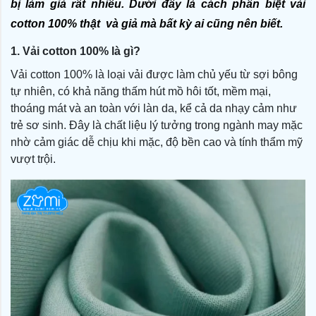
bị làm giả rất nhiều. Dưới đây là cách phân biệt vải 
cotton 100% thật  và giả mà bất kỳ ai cũng nên biết.
1. Vải cotton 100% là gì?
Vải cotton 100% là loại vải được làm chủ yếu từ sợi bông
tự nhiên, có khả năng thấm hút mồ hôi tốt, mềm mại,
thoáng mát và an toàn với làn da, kể cả da nhạy cảm như
trẻ sơ sinh. Đây là chất liệu lý tưởng trong ngành may mặc
nhờ cảm giác dễ chịu khi mặc, độ bền cao và tính thẩm mỹ
vượt trội.