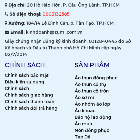
Địa chỉ:
20 Hồ Hảo Hớn, P. Cầu Ông Lãnh, TP.HCM
Số điện thoại:
0903132585
Xưởng:
184/14 Lê Đình Cẩn, p. Tân Tạo, TP.HCM
Email:
kinhdoanh@zumi.com.vn
Giấy chứng nhận đăng ký kinh doanh: 0312840445 do Sở
Kế hoạch và Đầu tư Thành phố Hồ Chí Minh cấp ngày
02/7/2014
CHÍNH SÁCH
SẢN PHẨM
Chính sách bảo mật
Áo thun đồng phục
Điều kiện sử dụng
Áo thun cổ trụ
Chính sách
Áo thun cổ tròn
Chính sách giao hàng
Áo sơ mi
Chính sách thanh toán
Áo nhóm áo lớp
Chính sách đổi trả hàng
Áo khoác
Bảo hộ lao động
Áo mưa
Nón đồng phục
Tạp Dề