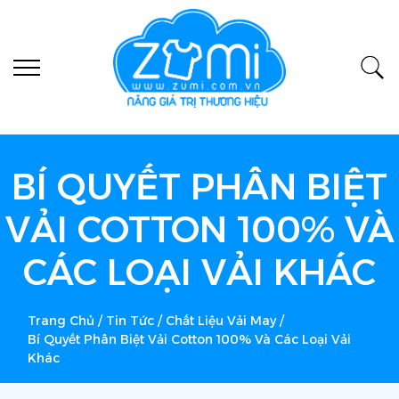
BÍ QUYẾT PHÂN BIỆT
VẢI COTTON 100% VÀ
CÁC LOẠI VẢI KHÁC
Trang Chủ
/
Tin Tức
/
Chất Liệu Vải May
/
Bí Quyết Phân Biệt Vải Cotton 100% Và Các Loại Vải
Khác