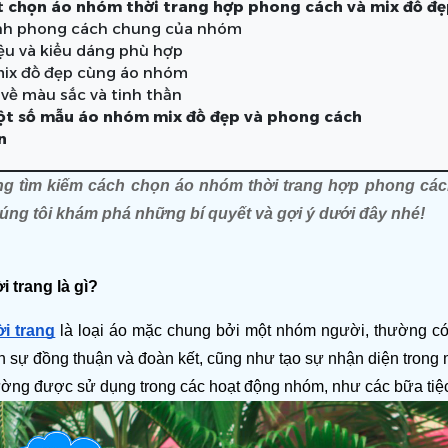
t chọn áo nhóm thời trang hợp phong cách và mix đồ đẹ
nh phong cách chung của nhóm
iệu và kiểu dáng phù hợp
ix đồ đẹp cùng áo nhóm
 về màu sắc và tinh thần
ột số mẫu áo nhóm mix đồ đẹp và phong cách
n
g tìm kiếm cách chọn 
áo nhóm thời trang
 hợp phong cách
úng tôi khám phá những bí quyết và gợi ý dưới đây nhé!
 trang là gì?
i trang
 là loại áo mặc chung bởi một nhóm người, thường có 
 sự đồng thuận và đoàn kết, cũng như tạo sự nhận diện trong m
ường được sử dụng trong các hoạt động nhóm, như các bữa tiệc,