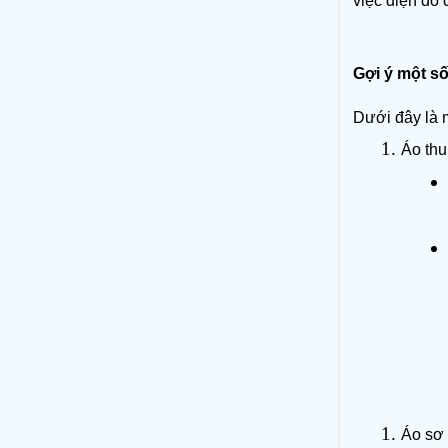
việc diện đồ 
Gợi ý một s
Dưới đây là 
Áo thu
Áo sơ 