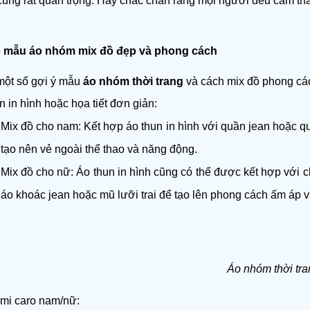
cũng rất quan trọng. Hãy chắc chắn rằng mọi người đều cảm thấy
ố mẫu áo nhóm mix đồ đẹp và phong cách
một số gợi ý mẫu 
áo nhóm thời trang
 và cách mix đồ phong cá
n in hình hoặc họa tiết đơn giản:
Mix đồ cho nam: Kết hợp áo thun in hình với quần jean hoặc qu
tạo nên vẻ ngoài thể thao và năng động.
Mix đồ cho nữ: Áo thun in hình cũng có thể được kết hợp với 
áo khoác jean hoặc mũ lưỡi trai để tạo lên phong cách ấm áp 
Áo nhóm thời tr
mi caro nam/nữ: