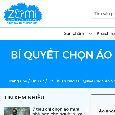
Sản phẩm
Khách h
BÍ QUYẾT CHỌN ÁO
Trang Chủ
/
Tin Tức
/
Tin Thị Trường
/
Bí Quyết Chọn Áo N
TIN XEM NHIỀU
7 tiêu chí chọn áo mưa
Áo nhóm
phù hợp cho người đi xe