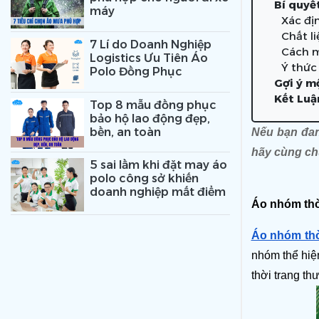
Bí quyế
máy
Xác đị
Chất l
7 Lí do Doanh Nghiệp
Cách m
Logistics Ưu Tiên Áo
Ý thức
Polo Đồng Phục
Gợi ý m
Kết Luậ
Top 8 mẫu đồng phục
bảo hộ lao động đẹp,
bền, an toàn
Nếu bạn đan
hãy cùng ch
5 sai lầm khi đặt may áo
polo công sở khiến
doanh nghiệp mất điểm
Áo nhóm thời
Áo nhóm thờ
nhóm thể hiện
thời trang th