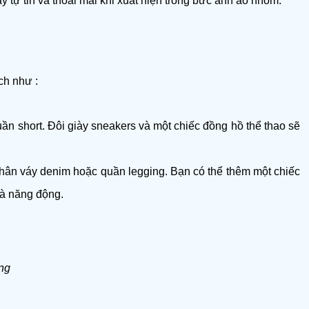
 tự tin và thoải mái khi xuất hiện trong bức ảnh áo nhóm.
ch như :
ần short. Đôi giày sneakers và một chiếc đồng hồ thể thao sẽ 
chân váy denim hoặc quần legging. Bạn có thể thêm một chiếc 
và năng động.
ang