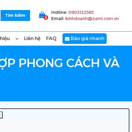
Hotline:
0903132585
0
Email:
kinhdoanh@zumi.com.vn
thiệu
Liên hệ
FAQ
Báo giá nhanh
HỢP PHONG CÁCH VÀ
]