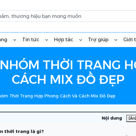
àng
Tin tức
Hợp tác
Trợ giúp
Giới 
 NHÓM THỜI TRANG 
CÁCH MIX ĐỒ ĐẸP
hóm Thời Trang Hợp Phong Cách Và Cách Mix Đồ Đẹp
Nội dung
[Ẩn
 thời trang là gì?