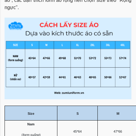
áo“, các bạn thích form áo rộng nên chọn size theo "Rộng
ngực".
Size
S
M
Nam
45*64
47*66
(
form suông
)