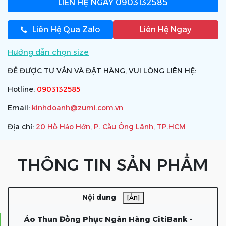
LIÊN HỆ NGAY
0903132585
Liên Hệ Qua Zalo
Liên Hệ Ngay
Hướng dẫn chọn size
ĐỂ ĐƯỢC TƯ VẤN VÀ ĐẶT HÀNG, VUI LÒNG LIÊN HỆ:
Hotline:
0903132585
Email:
kinhdoanh@zumi.com.vn
Địa chỉ:
20 Hồ Hảo Hớn, P. Cầu Ông Lãnh, TP.HCM
THÔNG TIN SẢN PHẨM
Nội dung
[Ẩn]
Áo Thun Đồng Phục Ngân Hàng CitiBank -