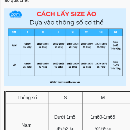
áo quá chật.
Thông số
S
M
Dưới 1m5
1m60-1m65
Nam
45-52 kg
52-65kg