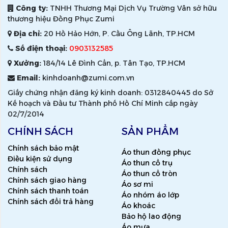
Công ty:
TNHH Thương Mại Dịch Vụ Trường Vân sở hữu
thương hiệu Đồng Phục Zumi
Địa chỉ:
20 Hồ Hảo Hớn, P. Cầu Ông Lãnh, TP.HCM
Số điện thoại:
0903132585
Xưởng:
184/14 Lê Đình Cẩn, p. Tân Tạo, TP.HCM
Email:
kinhdoanh@zumi.com.vn
Giấy chứng nhận đăng ký kinh doanh: 0312840445 do Sở
Kế hoạch và Đầu tư Thành phố Hồ Chí Minh cấp ngày
02/7/2014
CHÍNH SÁCH
SẢN PHẨM
Chính sách bảo mật
Áo thun đồng phục
Điều kiện sử dụng
Áo thun cổ trụ
Chính sách
Áo thun cổ tròn
Chính sách giao hàng
Áo sơ mi
Chính sách thanh toán
Áo nhóm áo lớp
Chính sách đổi trả hàng
Áo khoác
Bảo hộ lao động
Áo mưa