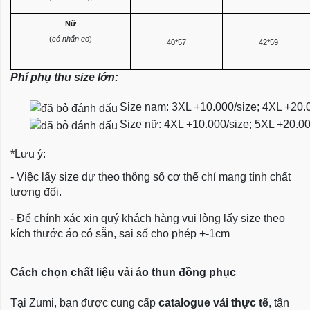
Nữ
(
có nhấn eo
)
40*57
42*59
Phí phụ thu size lớn:
Size nam: 3XL +10.000/size; 4XL +20.
Size nữ: 4XL +10.000/size; 5XL +20.0
*Lưu ý:
- Việc lấy size dự theo thông số cơ thể chỉ mang tính chất
tương đối.
- Để chính xác xin quý khách hàng vui lòng lấy size theo
kích thước áo có sẵn, sai số cho phép +-1cm
Cách chọn chất liệu vải áo thun đồng phục
Tại Zumi, bạn được cung cấp
catalogue vải thực tế
, tận