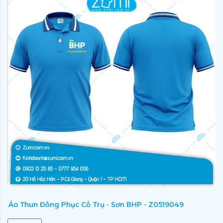
Áo Thun Đồng Phục Cổ Trụ - Sơn BHP - Z0519049
Á