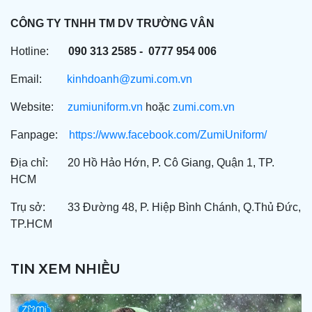
CÔNG TY TNHH TM DV TRƯỜNG VÂN
Hotline:
090 313 2585 - 0777 954 006
Email:
kinhdoanh@zumi.com.vn
Website:
zumiuniform.vn
hoặc
zumi.com.vn
Fanpage:
https://www.facebook.com/ZumiUniform/
Địa chỉ: 20 Hồ Hảo Hớn, P. Cô Giang, Quận 1, TP.
HCM
Trụ sở: 33 Đường 48, P. Hiệp Bình Chánh, Q.Thủ Đức,
TP.HCM
TIN XEM NHIỀU