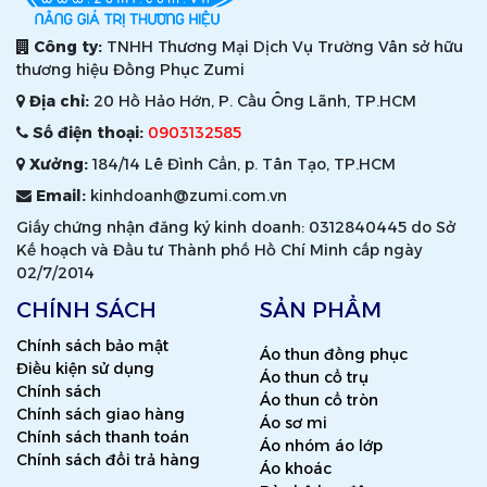
Công ty:
TNHH Thương Mại Dịch Vụ Trường Vân sở hữu
thương hiệu Đồng Phục Zumi
Địa chỉ:
20 Hồ Hảo Hớn, P. Cầu Ông Lãnh, TP.HCM
Số điện thoại:
0903132585
Xưởng:
184/14 Lê Đình Cẩn, p. Tân Tạo, TP.HCM
Email:
kinhdoanh@zumi.com.vn
Giấy chứng nhận đăng ký kinh doanh: 0312840445 do Sở
Kế hoạch và Đầu tư Thành phố Hồ Chí Minh cấp ngày
02/7/2014
CHÍNH SÁCH
SẢN PHẨM
Chính sách bảo mật
Áo thun đồng phục
Điều kiện sử dụng
Áo thun cổ trụ
Chính sách
Áo thun cổ tròn
Chính sách giao hàng
Áo sơ mi
Chính sách thanh toán
Áo nhóm áo lớp
Chính sách đổi trả hàng
Áo khoác