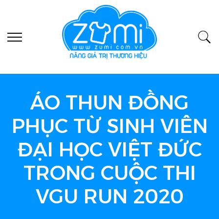
ÁO THUN ĐỒNG
PHỤC TỪ SINH VIÊN
ĐẠI HỌC VIỆT ĐỨC
TRONG CUỘC THI
VGU RUN 2020