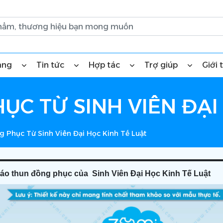
àng
Tin tức
Hợp tác
Trợ giúp
Giới 
C TỪ SINH VIÊN ĐẠI
 Phục Từ Sinh Viên Đại Học Kinh Tế Luật
ế áo thun đồng phục của Sinh Viên Đại Học Kinh Tế Luật