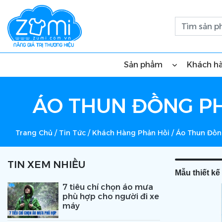
Sản phẩm
Khách h
ÁO THUN ĐỒNG PHỤ
Trang Chủ
/
Tin Tức
/
Khách Hàng Phản Hồi
/
Áo Thun Đồng
TIN XEM NHIỀU
Mẫu thiết k
7 tiêu chí chọn áo mưa
phù hợp cho người đi xe
máy