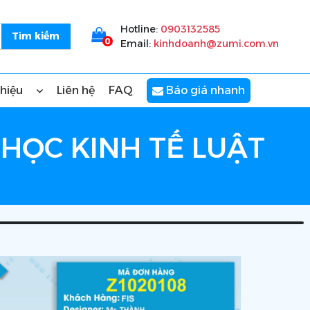
Hotline:
0903132585
0
Email:
kinhdoanh@zumi.com.vn
thiệu
Liên hệ
FAQ
Báo giá nhanh
 HỌC KINH TẾ LUẬT