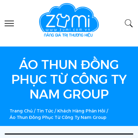
ÁO THUN ĐỒNG
PHỤC TỪ CÔNG TY
NAM GROUP
Trang Chủ
/
Tin Tức
/
Khách Hàng Phản Hồi
/
Áo Thun Đồng Phục Từ Công Ty Nam Group