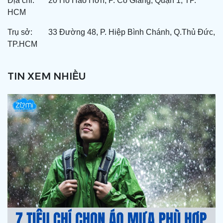
Địa chỉ: 20 Hồ Hảo Hớn, P. Cô Giang, Quận 1, TP.
HCM
Trụ sở: 33 Đường 48, P. Hiệp Bình Chánh, Q.Thủ Đức,
TP.HCM
TIN XEM NHIỀU