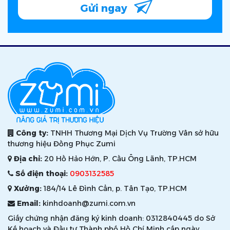
Gửi ngay
Công ty:
TNHH Thương Mại Dịch Vụ Trường Vân sở hữu
thương hiệu Đồng Phục Zumi
Địa chỉ:
20 Hồ Hảo Hớn, P. Cầu Ông Lãnh, TP.HCM
Số điện thoại:
0903132585
Xưởng:
184/14 Lê Đình Cẩn, p. Tân Tạo, TP.HCM
Email:
kinhdoanh@zumi.com.vn
Giấy chứng nhận đăng ký kinh doanh: 0312840445 do Sở
Kế hoạch và Đầu tư Thành phố Hồ Chí Minh cấp ngày