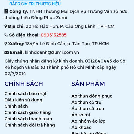
Công ty:
TNHH Thương Mại Dịch Vụ Trường Vân sở hữu
thương hiệu Đồng Phục Zumi
Địa chỉ:
20 Hồ Hảo Hớn, P. Cầu Ông Lãnh, TP.HCM
Số điện thoại:
0903132585
Xưởng:
184/14 Lê Đình Cẩn, p. Tân Tạo, TP.HCM
Email:
kinhdoanh@zumi.com.vn
Giấy chứng nhận đăng ký kinh doanh: 0312840445 do Sở
Kế hoạch và Đầu tư Thành phố Hồ Chí Minh cấp ngày
02/7/2014
CHÍNH SÁCH
SẢN PHẨM
Chính sách bảo mật
Áo thun đồng phục
Điều kiện sử dụng
Áo thun cổ trụ
Chính sách
Áo thun cổ tròn
Chính sách giao hàng
Áo sơ mi
Chính sách thanh toán
Áo nhóm áo lớp
Chính sách đổi trả hàng
Áo khoác
Bảo hộ lao động