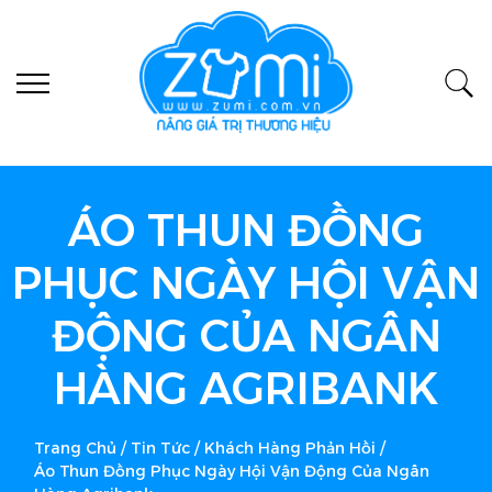
ÁO THUN ĐỒNG
PHỤC NGÀY HỘI VẬN
ĐỘNG CỦA NGÂN
HÀNG AGRIBANK
Trang Chủ
/
Tin Tức
/
Khách Hàng Phản Hồi
/
Áo Thun Đồng Phục Ngày Hội Vận Động Của Ngân