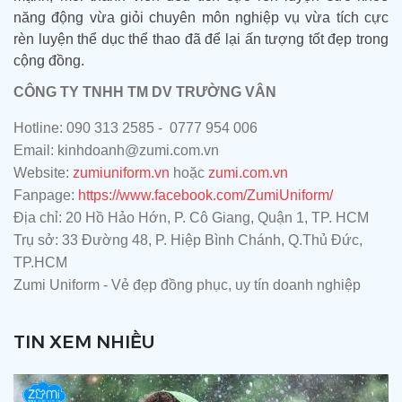
năng động vừa giỏi chuyên môn nghiệp vụ vừa tích cực
rèn luyện thể dục thể thao đã để lại ấn tượng tốt đẹp trong
cộng đồng.
CÔNG TY TNHH TM DV TRƯỜNG VÂN
Hotline: 090 313 2585 - 0777 954 006
Email: kinhdoanh@zumi.com.vn
Website:
zumiuniform.vn
hoặc
zumi.com.vn
Fanpage:
https://www.facebook.com/ZumiUniform/
Địa chỉ: 20 Hồ Hảo Hớn, P. Cô Giang, Quận 1, TP. HCM
Trụ sở: 33 Đường 48, P. Hiệp Bình Chánh, Q.Thủ Đức,
TP.HCM
Zumi Uniform - Vẻ đẹp đồng phục, uy tín doanh nghiệp
TIN XEM NHIỀU