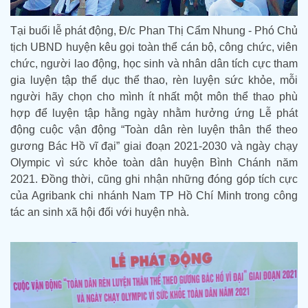
Tại buổi lễ phát động, Đ/c Phan Thị Cẩm Nhung - Phó Chủ
tịch UBND huyện kêu gọi toàn thể cán bộ, công chức, viên
chức, người lao động, học sinh và nhân dân tích cực tham
gia luyện tập thể dục thể thao, rèn luyện sức khỏe, mỗi
người hãy chọn cho mình ít nhất một môn thể thao phù
hợp để luyện tập hằng ngày nhằm hưởng ứng Lễ phát
động cuộc vận động “Toàn dân rèn luyện thân thể theo
gương Bác Hồ vĩ đại” giai đoạn 2021-2030 và ngày chạy
Olympic vì sức khỏe toàn dân huyện Bình Chánh năm
2021. Đồng thời, cũng ghi nhận những đóng góp tích cực
của Agribank chi nhánh Nam TP Hồ Chí Minh trong công
tác an sinh xã hội đối với huyện nhà.