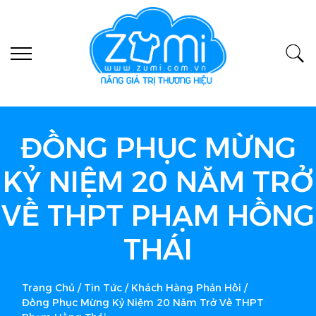
ĐỒNG PHỤC MỪNG
KỶ NIỆM 20 NĂM TRỞ
VỀ THPT PHẠM HỒNG
THÁI
Trang Chủ
/
Tin Tức
/
Khách Hàng Phản Hồi
/
Đồng Phục Mừng Kỷ Niệm 20 Năm Trở Về THPT