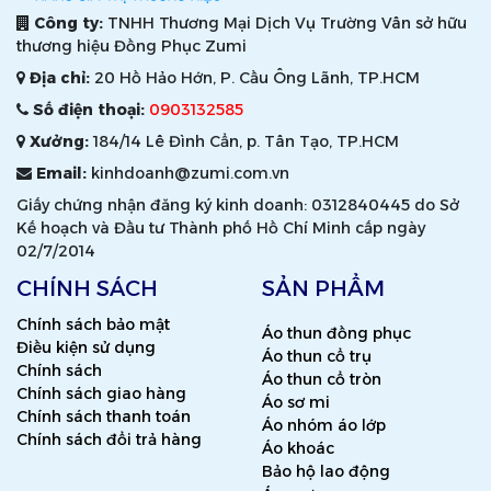
Công ty:
TNHH Thương Mại Dịch Vụ Trường Vân sở hữu
thương hiệu Đồng Phục Zumi
Địa chỉ:
20 Hồ Hảo Hớn, P. Cầu Ông Lãnh, TP.HCM
Số điện thoại:
0903132585
Xưởng:
184/14 Lê Đình Cẩn, p. Tân Tạo, TP.HCM
Email:
kinhdoanh@zumi.com.vn
Giấy chứng nhận đăng ký kinh doanh: 0312840445 do Sở
Kế hoạch và Đầu tư Thành phố Hồ Chí Minh cấp ngày
02/7/2014
CHÍNH SÁCH
SẢN PHẨM
Chính sách bảo mật
Áo thun đồng phục
Điều kiện sử dụng
Áo thun cổ trụ
Chính sách
Áo thun cổ tròn
Chính sách giao hàng
Áo sơ mi
Chính sách thanh toán
Áo nhóm áo lớp
Chính sách đổi trả hàng
Áo khoác
Bảo hộ lao động