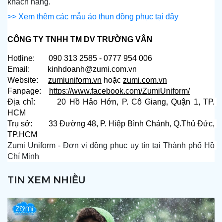
khách hàng.
>> Xem thêm các mẫu áo thun đồng phục tại đây
CÔNG TY TNHH TM DV TRƯỜNG VÂN
Hotline:       090 313 2585 - 0777 954 006
Email:         kinhdoanh@zumi.com.vn
Website:  
zumiuniform.vn
 hoặc
zumi.com.vn
Fanpage: 
https://www.facebook.com/ZumiUniform/
Địa chỉ:       20 Hồ Hảo Hớn, P. Cô Giang, Quận 1, TP. 
HCM
Trụ sở:        33 Đường 48, P. Hiệp Bình Chánh, Q.Thủ Đức, 
TP.HCM
Zumi Uniform - Đơn vị đồng phục uy tín tại Thành phố Hồ 
Chí Minh
TIN XEM NHIỀU