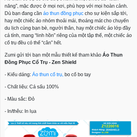
năng”, mặc được ở mọi nơi, phù hợp với mọi hoàn cảnh.
Dù bạn đang cần
áo thun đồng phục
cho sự kiện sắp tới,
hay một chiếc áo nhóm thoải mái, thoáng mát cho chuyến
du lịch cùng bạn bè, người thân, hay một chiếc áo lớp đầy
cá tính, mang “linh hồn” riêng của một tập thể, một chiếc áo
cổ trụ đều có thể “cân” hết.
Zumi gửi tới bạn một mẫu thiết kế tham khảo
Áo Thun
Đồng Phục Cổ Trụ - Zen Shield
- Kiểu dáng:
Áo thun cổ trụ,
bo cổ bo tay
- Chất liệu: Cá sấu 100%
- Màu sắc: Đỏ
- In/thêu: In lụa