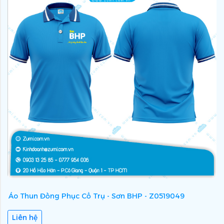
Áo Thun Đồng Phục Cổ Trụ - Sơn BHP - Z0519049
Á
Liên hệ