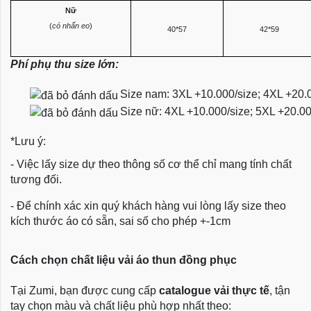
Nữ
(
có nhấn eo
)
40*57
42*59
Phí phụ thu size lớn:
Size nam: 3XL +10.000/size; 4XL +20.
Size nữ: 4XL +10.000/size; 5XL +20.0
*Lưu ý:
- Việc lấy size dự theo thông số cơ thể chỉ mang tính chất
tương đối.
- Để chính xác xin quý khách hàng vui lòng lấy size theo
kích thước áo có sẵn, sai số cho phép +-1cm
Cách chọn chất liệu vải áo thun đồng phục
Tại Zumi, bạn được cung cấp
catalogue vải thực tế
, tận
tay chọn màu và chất liệu phù hợp nhất theo: