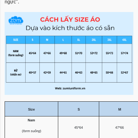
ngực".
Size
S
M
Nam
45*64
47*66
(
form suông
)