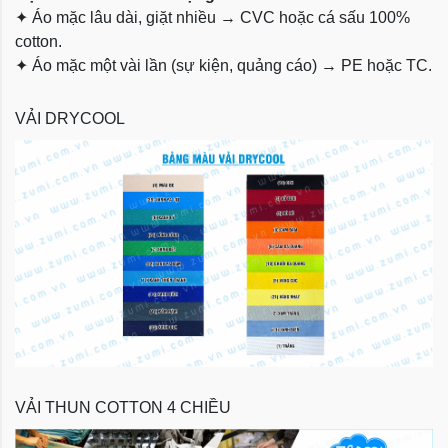
✦
Áo mặc lâu dài, giặt nhiều → CVC hoặc cá sấu 100%
cotton.
✦
Áo mặc một vài lần (sự kiện, quảng cáo) → PE hoặc TC.
VẢI DRYCOOL
VẢI THUN COTTON 4 CHIỀU