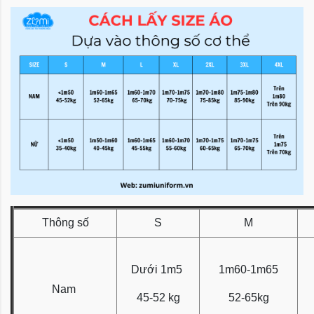
Thông số
S
M
Dưới 1m5
1m60-1m65
Nam
45-52 kg
52-65kg