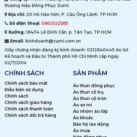
thương hiệu Đồng Phục Zumi
Địa chỉ:
20 Hồ Hảo Hớn, P. Cầu Ông Lãnh, TP.HCM
Số điện thoại:
0903132585
Xưởng:
184/14 Lê Đình Cẩn, p. Tân Tạo, TP.HCM
Email:
kinhdoanh@zumi.com.vn
Giấy chứng nhận đăng ký kinh doanh: 0312840445 do Sở
Kế hoạch và Đầu tư Thành phố Hồ Chí Minh cấp ngày
02/7/2014
CHÍNH SÁCH
SẢN PHẨM
Chính sách bảo mật
Áo thun đồng phục
Điều kiện sử dụng
Áo thun cổ trụ
Chính sách
Áo thun cổ tròn
Chính sách giao hàng
Áo sơ mi
Chính sách thanh toán
Áo nhóm áo lớp
Chính sách đổi trả hàng
Áo khoác
Bảo hộ lao động
Áo mưa