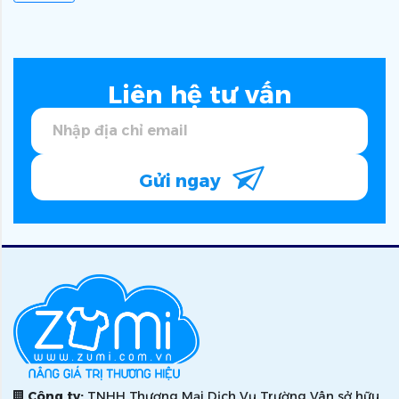
Liên hệ tư vấn
Gửi ngay
Công ty:
TNHH Thương Mại Dịch Vụ Trường Vân sở hữu