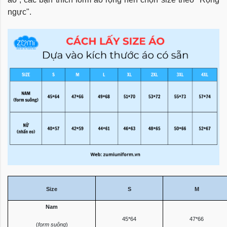
ngực".
Size
S
M
Nam
45*64
47*66
(
form suông
)