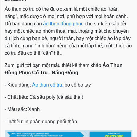
Áo thun cổ trụ có thể được xem là một chiếc áo “toàn
năng”, mặc được ở mọi nơi, phù hợp với mọi hoàn cảnh.
Dù bạn đang cần
áo thun đồng phục
cho sự kiện sắp tới,
hay một chiếc áo nhóm thoải mái, thoáng mát cho chuyến
du lịch cùng bạn bè, người thân, hay một chiếc áo lớp đầy
cá tính, mang “linh hồn” riêng của một tập thể, một chiếc áo
cổ trụ đều có thể “cân” hết.
Zumi gửi tới bạn một mẫu thiết kế tham khảo
Áo Thun
Đồng Phục Cổ Trụ -
Năng Động
- Kiểu dáng:
Áo thun cổ trụ,
bo cổ bo tay
- Chất liệu: Cá sấu poly (cá sấu thái)
- Màu sắc: Xanh
- In/thêu: In phản quang phối thân