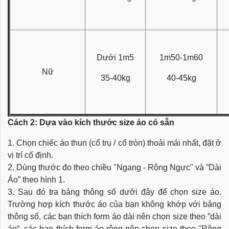
Dưới 1m5
1m50-1m60
Nữ
35-40kg
40-45kg
Cách 2: Dựa vào kích thước size áo có sẵn
1. Chọn chiếc áo thun (cổ trụ / cổ tròn) thoải mái nhất, đặt ở
vị trí cố định.
2. Dùng thước đo theo chiều "Ngang - Rộng Ngực" và ”Dài
Áo” theo hình 1.
3. Sau đó tra bảng thông số dưới đây để chọn size áo.
Trường hợp kích thước áo của bạn không khớp với bảng
thông số, các bạn thích form áo dài nên chọn size theo ”dài
áo“, các bạn thích form áo rộng nên chọn size theo "Rộng