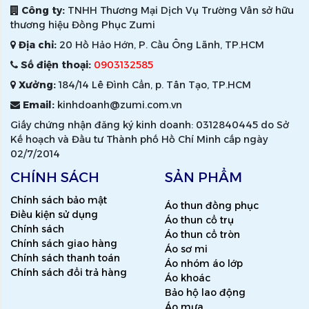
Công ty:
TNHH Thương Mại Dịch Vụ Trường Vân sở hữu
thương hiệu Đồng Phục Zumi
Địa chỉ:
20 Hồ Hảo Hớn, P. Cầu Ông Lãnh, TP.HCM
Số điện thoại:
0903132585
Xưởng:
184/14 Lê Đình Cẩn, p. Tân Tạo, TP.HCM
Email:
kinhdoanh@zumi.com.vn
Giấy chứng nhận đăng ký kinh doanh: 0312840445 do Sở
Kế hoạch và Đầu tư Thành phố Hồ Chí Minh cấp ngày
02/7/2014
CHÍNH SÁCH
SẢN PHẨM
Chính sách bảo mật
Áo thun đồng phục
Điều kiện sử dụng
Áo thun cổ trụ
Chính sách
Áo thun cổ tròn
Chính sách giao hàng
Áo sơ mi
Chính sách thanh toán
Áo nhóm áo lớp
Chính sách đổi trả hàng
Áo khoác
Bảo hộ lao động
Áo mưa