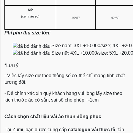
Nữ
(
có nhấn eo
)
40*57
42*59
Phí phụ thu size lớn:
Size nam: 3XL +10.000/size; 4XL +20.
Size nữ: 4XL +10.000/size; 5XL +20.0
*Lưu ý:
- Việc lấy size dự theo thông số cơ thể chỉ mang tính chất
tương đối.
- Để chính xác xin quý khách hàng vui lòng lấy size theo
kích thước áo có sẵn, sai số cho phép +-1cm
Cách chọn chất liệu vải áo thun đồng phục
Tại Zumi, bạn được cung cấp
catalogue vải thực tế
, tận