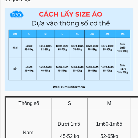
Thông số
S
M
Dưới 1m5
1m60-1m65
Nam
45-52 kg
52-65kg