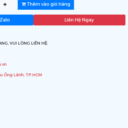
Thêm vào giỏ hàng
 Zalo
Liên Hệ Ngay
NG, VUI LÒNG LIÊN HỆ:
.vn
ầu Ông Lãnh, TP.HCM