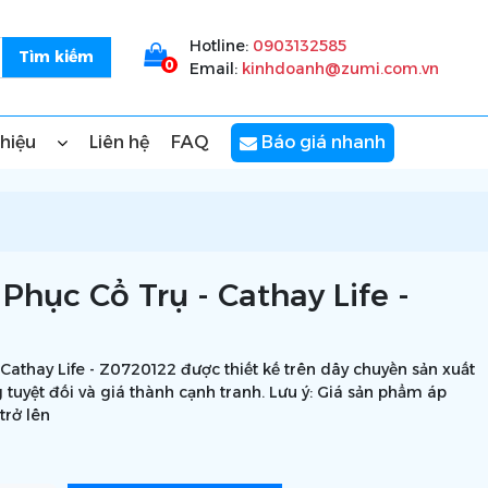
Hotline:
0903132585
0
Email:
kinhdoanh@zumi.com.vn
thiệu
Liên hệ
FAQ
Báo giá nhanh
hục Cổ Trụ - Cathay Life -
athay Life - Z0720122 được thiết kế trên dây chuyền sản xuất
 tuyệt đối và giá thành cạnh tranh. Lưu ý: Giá sản phẩm áp
trở lên