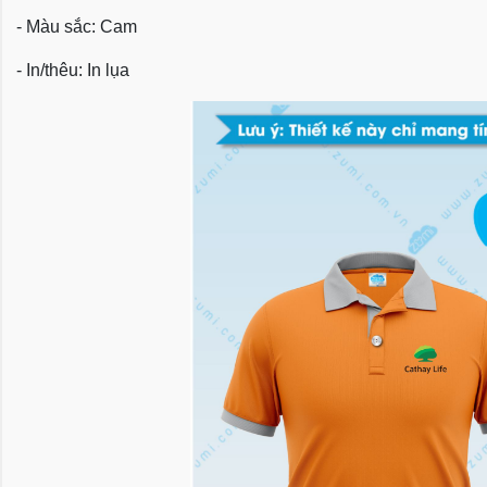
- Màu sắc: Cam
- In/thêu: In lụa