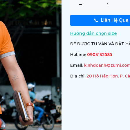
Liên Hệ Qua
Hướng dẫn chọn size
ĐỂ ĐƯỢC TƯ VẤN VÀ ĐẶT HÀ
Hotline:
0903132585
Email:
kinhdoanh@zumi.com
Địa chỉ:
20 Hồ Hảo Hớn, P. C