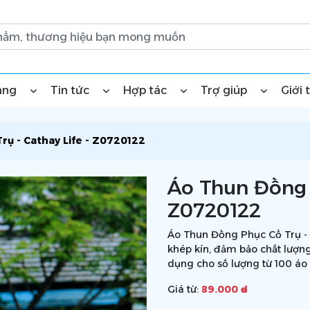
àng
Tin tức
Hợp tác
Trợ giúp
Giới 
rụ - Cathay Life - Z0720122
Áo Thun Đồng P
Z0720122
Áo Thun Đồng Phục Cổ Trụ - C
khép kín, đảm bảo chất lượng
dụng cho số lượng từ 100 áo 
Giá từ:
89.000 ₫