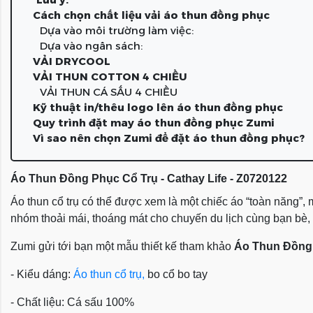
Cách chọn chất liệu vải áo thun đồng phục
Dựa vào môi trường làm việc:
Dựa vào ngân sách:
VẢI DRYCOOL
VẢI THUN COTTON 4 CHIỀU
VẢI THUN CÁ SẤU 4 CHIỀU
Kỹ thuật in/thêu logo lên áo thun đồng phục
Quy trình đặt may áo thun đồng phục Zumi
Vì sao nên chọn Zumi để đặt áo thun đồng phục?
Áo Thun Đồng Phục Cổ Trụ - Cathay Life - Z0720122
Áo thun cổ trụ có thể được xem là một chiếc áo “toàn năng”
nhóm thoải mái, thoáng mát cho chuyến du lịch cùng bạn bè, ng
Zumi gửi tới bạn một mẫu thiết kế tham khảo
Áo Thun Đồng 
- Kiểu dáng:
Áo thun cổ trụ,
bo cổ bo tay
- Chất liệu: Cá sấu 100%