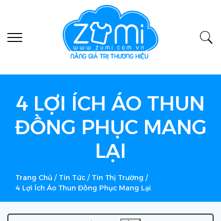
4 LỢI ÍCH ÁO THUN
ĐỒNG PHỤC MANG
LẠI
Trang Chủ
/
Tin Tức
/
Tin Thị Trường
/
4 Lợi Ích Áo Thun Đồng Phục Mang Lại