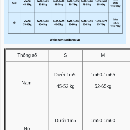
Thông số
S
M
Dưới 1m5
1m60-1m65
Nam
45-52 kg
52-65kg
Dưới 1m5
1m50-1m60
Nữ