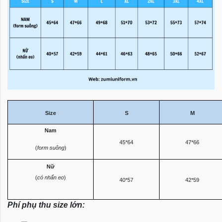
Size
S
M
Nam
45*64
47*66
(
form suông
)
Nữ
(
có nhấn eo
)
40*57
42*59
Phí phụ thu size lớn: