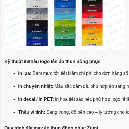
Kỹ thuật in/thêu logo lên áo thun đồng phục
In lụa:
 Bám mực tốt, tiết kiệm chi phí cho đơn hàng số
In chuyển nhiệt:
 Màu sắc đậm đà, phù hợp áo sáng 
In decal / in PET:
 In họa tiết sắc nét, phù hợp logo nh
Thêu vi tính:
 Sang trọng, độ bền cao – lý tưởng cho l
Quy trình đặt may áo thun đồng phục Zumi