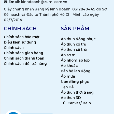
Email:
kinhdoanh@zumi.com.vn
Giấy chứng nhận đăng ký kinh doanh: 0312840445 do Sở
Kế hoạch và Đầu tư Thành phố Hồ Chí Minh cấp ngày
02/7/2014
CHÍNH SÁCH
SẢN PHẨM
Chính sách bảo mật
Áo thun đồng phục
Điều kiện sử dụng
Áo thun cổ trụ
Chính sách
Áo thun cổ tròn
Chính sách giao hàng
Áo sơ mi
Chính sách thanh toán
Áo nhóm áo lớp
Chính sách đổi trả hàng
Áo khoác
Bảo hộ lao động
Áo mưa
Nón đồng phục
Tạp Dề
Áo thun thời trang
Áo thun 3D
Túi Canvas/ Balo