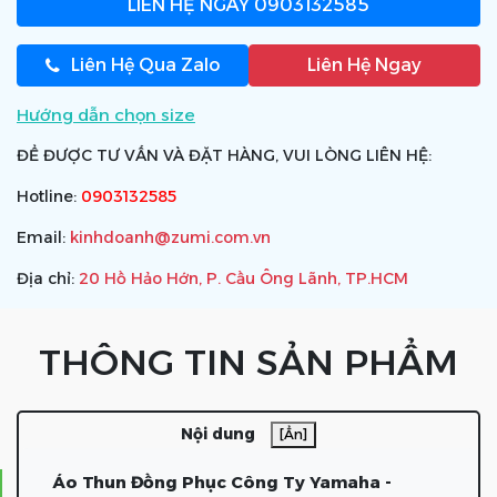
LIÊN HỆ NGAY
0903132585
Liên Hệ Qua Zalo
Liên Hệ Ngay
Hướng dẫn chọn size
ĐỂ ĐƯỢC TƯ VẤN VÀ ĐẶT HÀNG, VUI LÒNG LIÊN HỆ:
Hotline:
0903132585
Email:
kinhdoanh@zumi.com.vn
Địa chỉ:
20 Hồ Hảo Hớn, P. Cầu Ông Lãnh, TP.HCM
THÔNG TIN SẢN PHẨM
Nội dung
[Ẩn]
Áo Thun Đồng Phục Công Ty Yamaha -