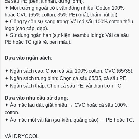
cá sấu PE (bền, ít nhăn, đứng form).
✦
Môi trường ngoài trời, vận động nhiều: Cotton 100%
hoặc CVC (65% cotton, 35% PE) (mát, thấm hút tốt).
✦
Công ty cần sự sang trọng: Vải cá sấu 100% cotton thêu
logo (cao cấp, đẹp).
✦
Sử dụng ngắn hạn (sự kiện, teambuilding): Vải cá sấu
PE hoặc TC (giá rẻ, bền màu).
Dựa
vào ngân sách:
✦
Ngân sách cao: Chọn cá sấu 100% cotton, CVC (65/35).
✦
Ngân sách trung bình: Chọn cá sấu 65/35, cá sấu PE.
✦
Ngân sách thấp: Chọn cá sấu PE, vải thun trơn TC.
Dựa vào nhu cầu sử dụng:
✦
Áo mặc lâu dài, giặt nhiều → CVC hoặc cá sấu 100%
cotton.
✦
Áo mặc một vài lần (sự kiện, quảng cáo) → PE hoặc TC.
VẢI DRYCOOL