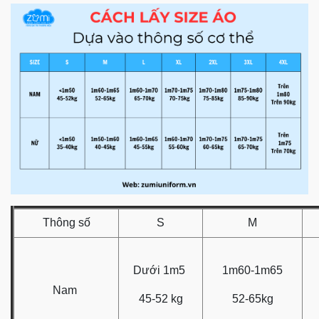
Thông số
S
M
Dưới 1m5
1m60-1m65
Nam
45-52 kg
52-65kg