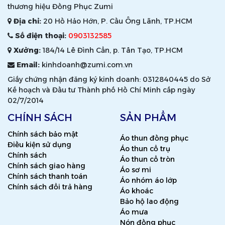
thương hiệu Đồng Phục Zumi
Địa chỉ:
20 Hồ Hảo Hớn, P. Cầu Ông Lãnh, TP.HCM
Số điện thoại:
0903132585
Xưởng:
184/14 Lê Đình Cẩn, p. Tân Tạo, TP.HCM
Email:
kinhdoanh@zumi.com.vn
Giấy chứng nhận đăng ký kinh doanh: 0312840445 do Sở
Kế hoạch và Đầu tư Thành phố Hồ Chí Minh cấp ngày
02/7/2014
CHÍNH SÁCH
SẢN PHẨM
Chính sách bảo mật
Áo thun đồng phục
Điều kiện sử dụng
Áo thun cổ trụ
Chính sách
Áo thun cổ tròn
Chính sách giao hàng
Áo sơ mi
Chính sách thanh toán
Áo nhóm áo lớp
Chính sách đổi trả hàng
Áo khoác
Bảo hộ lao động
Áo mưa
Nón đồng phục