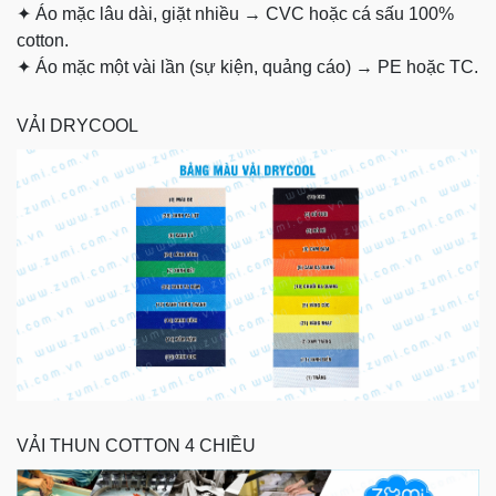
✦
Áo mặc lâu dài, giặt nhiều → CVC hoặc cá sấu 100%
cotton.
✦
Áo mặc một vài lần (sự kiện, quảng cáo) → PE hoặc TC.
VẢI DRYCOOL
VẢI THUN COTTON 4 CHIỀU