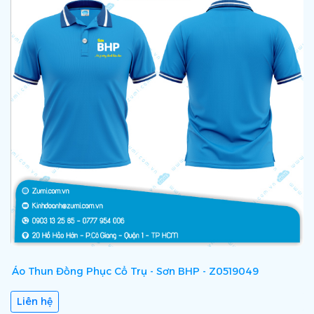
Áo Thun Đồng Phục Cổ Trụ - Sơn BHP - Z0519049
Á
Liên hệ