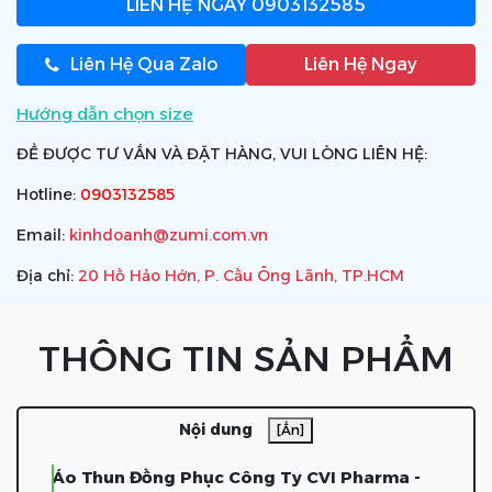
LIÊN HỆ NGAY
0903132585
Liên Hệ Qua Zalo
Liên Hệ Ngay
Hướng dẫn chọn size
ĐỂ ĐƯỢC TƯ VẤN VÀ ĐẶT HÀNG, VUI LÒNG LIÊN HỆ:
Hotline:
0903132585
Email:
kinhdoanh@zumi.com.vn
Địa chỉ:
20 Hồ Hảo Hớn, P. Cầu Ông Lãnh, TP.HCM
THÔNG TIN SẢN PHẨM
Nội dung
[Ẩn]
Áo Thun Đồng Phục Công Ty CVI Pharma -