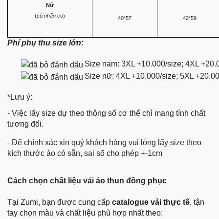
Nữ
(
có nhấn eo
)
40*57
42*59
Phí phụ thu size lớn:
Size nam: 3XL +10.000/size; 4XL +20.
Size nữ: 4XL +10.000/size; 5XL +20.0
*Lưu ý:
- Việc lấy size dự theo thông số cơ thể chỉ mang tính chất
tương đối.
- Để chính xác xin quý khách hàng vui lòng lấy size theo
kích thước áo có sẵn, sai số cho phép +-1cm
Cách chọn chất liệu vải áo thun đồng phục
Tại Zumi, bạn được cung cấp
catalogue vải thực tế
, tận
tay chọn màu và chất liệu phù hợp nhất theo: