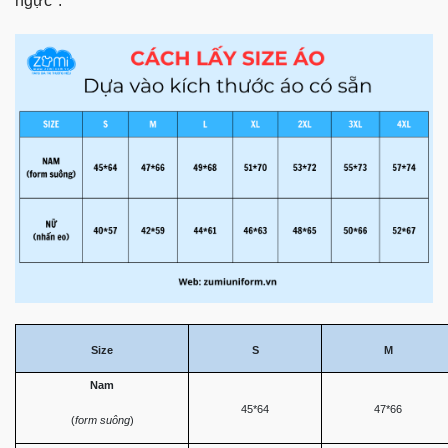
ngực".
Size
S
M
Nam
45*64
47*66
(
form suông
)