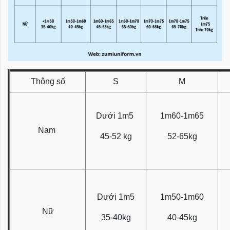
Thông số
S
M
Dưới 1m5
1m60-1m65
Nam
45-52 kg
52-65kg
Dưới 1m5
1m50-1m60
Nữ
35-40kg
40-45kg