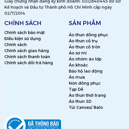
Giấy chứng nhận đăng ký kinh doanh: 0312840445 do Sở
Kế hoạch và Đầu tư Thành phố Hồ Chí Minh cấp ngày
02/7/2014
CHÍNH SÁCH
SẢN PHẨM
Chính sách bảo mật
Áo thun đồng phục
Điều kiện sử dụng
Áo thun cổ trụ
Chính sách
Áo thun cổ tròn
Chính sách giao hàng
Áo sơ mi
Chính sách thanh toán
Áo nhóm áo lớp
Chính sách đổi trả hàng
Áo khoác
Bảo hộ lao động
Áo mưa
Nón đồng phục
Tạp Dề
Áo thun thời trang
Áo thun 3D
Túi Canvas/ Balo