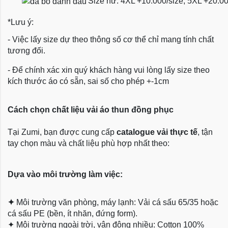
Size nữ: 4XL +10.000/size; 5XL +20.0
*Lưu ý:
- Việc lấy size dự theo thông số cơ thể chỉ mang tính chất
tương đối.
- Để chính xác xin quý khách hàng vui lòng lấy size theo
kích thước áo có sẵn, sai số cho phép +-1cm
Cách chọn chất liệu vải áo thun đồng phục
Tại Zumi, bạn được cung cấp
catalogue vải thực tế
, tận
tay chọn màu và chất liệu phù hợp nhất theo:
Dựa vào môi trường làm việc:
✦
Môi trường văn phòng, máy lạnh: Vải cá sấu 65/35 hoặc
cá sấu PE (bền, ít nhăn, đứng form).
✦
Môi trường ngoài trời, vận động nhiều: Cotton 100%