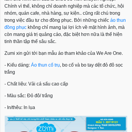
Chính vì thế, không chỉ doanh nghiệp mà các tổ chức, hội
nhóm, quán cafe, nhà hàng, sự kiện.. cũng rất chú trong
trong việc đầu tư cho đồng phục. Bởi những chiếc
áo thun
đồng phục
không chỉ mang lại lợi ích về mặt hình ảnh, mà
còn mang giá trị quảng cáo, đặc biệt hơn nữa là thể hiện
tinh thần tập thể sâu sắc.
Zumi xin gửi tới bạn mẫu áo tham khảo của We Are One.
- Kiểu dáng:
Áo thun cổ trụ
, bo cổ và bo tay dệt đỏ đô sọc
trắng
- Chất liệu: Vải cá sấu cao cấp
- Màu sắc: Đỏ đô/ trắng
- In/thêu: In lụa