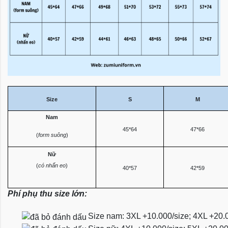
Size
S
M
Nam
45*64
47*66
(
form suông
)
Nữ
(
có nhấn eo
)
40*57
42*59
Phí phụ thu size lớn:
Size nam: 3XL +10.000/size; 4XL +20.