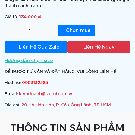
thành cạnh tranh.
Giá từ:
134.000 ₫
Chọn mua
Liên Hệ Qua Zalo
Liên Hệ Ngay
Hướng dẫn chọn size
ĐỂ ĐƯỢC TƯ VẤN VÀ ĐẶT HÀNG, VUI LÒNG LIÊN HỆ:
Hotline:
0903132585
Email:
kinhdoanh@zumi.com.vn
Báo giá nhanh
Địa chỉ:
20 Hồ Hảo Hớn, P. Cầu Ông Lãnh, TP.HCM
THÔNG TIN SẢN PHẨM