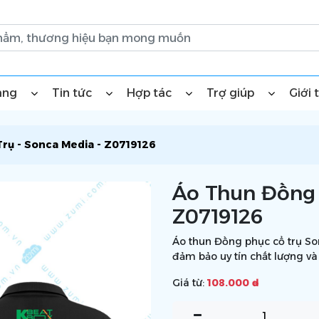
àng
Tin tức
Hợp tác
Trợ giúp
Giới 
rụ - Sonca Media - Z0719126
Áo Thun Đồng 
Z0719126
Áo thun Đồng phục cổ trụ Son
đảm bảo uy tín chất lượng và
Giá từ:
108.000 ₫