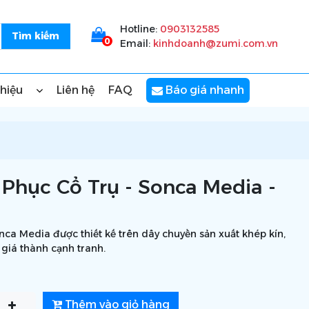
Hotline:
0903132585
0
Email:
kinhdoanh@zumi.com.vn
thiệu
Liên hệ
FAQ
Báo giá nhanh
Phục Cổ Trụ - Sonca Media -
ca Media được thiết kế trên dây chuyền sản xuất khép kín,
 giá thành cạnh tranh.
Thêm vào giỏ hàng