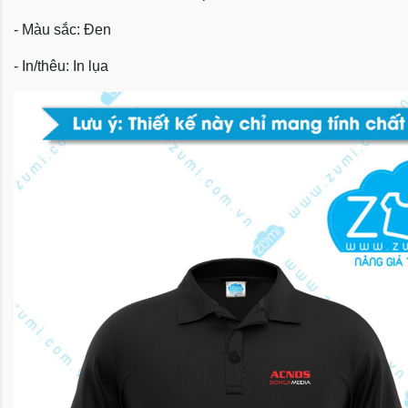
- Màu sắc: Đen
- In/thêu: In lụa