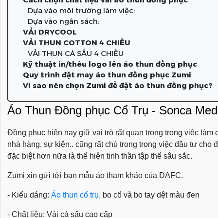
Dựa vào môi trường làm việc:
Dựa vào ngân sách:
VẢI DRYCOOL
VẢI THUN COTTON 4 CHIỀU
VẢI THUN CÁ SẤU 4 CHIỀU
Kỹ thuật in/thêu logo lên áo thun đồng phục
Quy trình đặt may áo thun đồng phục Zumi
Vì sao nên chọn Zumi để đặt áo thun đồng phục?
Áo Thun Đồng phục Cổ Trụ - Sonca Med
Đồng phục hiện nay giữ vai trò rất quan trọng trong việc làm
nhà hàng, sự kiện.. cũng rất chú trong trong việc đầu tư ch
đặc biệt hơn nữa là thể hiện tinh thần tập thể sâu sắc.
Zumi xin gửi tới bạn mẫu áo tham khảo của DAFC.
- Kiểu dáng:
Áo thun cổ trụ
, bo cổ và bo tay dệt màu đen
- Chất liệu: Vải cá sấu cao cấp