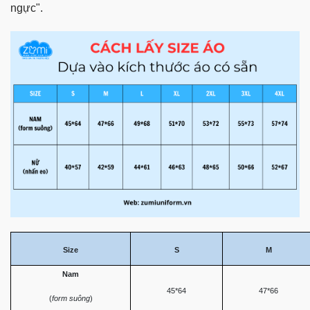
ngực".
Size
S
M
Nam
45*64
47*66
(
form suông
)