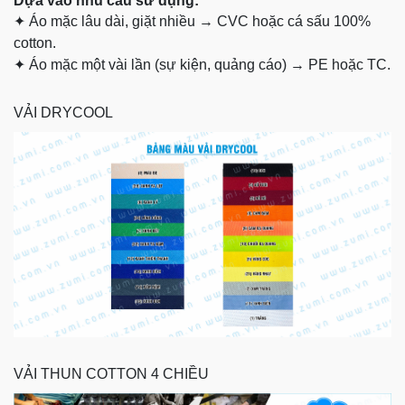
Dựa vào nhu cầu sử dụng:
✦
Áo mặc lâu dài, giặt nhiều → CVC hoặc cá sấu 100%
cotton.
✦
Áo mặc một vài lần (sự kiện, quảng cáo) → PE hoặc TC.
VẢI DRYCOOL
VẢI THUN COTTON 4 CHIỀU