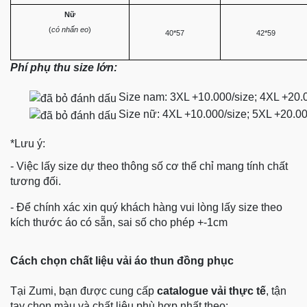
Nữ
(
có nhấn eo
)
40*57
42*59
Phí phụ thu size lớn:
Size nam: 3XL +10.000/size; 4XL +20.
Size nữ: 4XL +10.000/size; 5XL +20.0
*Lưu ý:
- Việc lấy size dự theo thông số cơ thể chỉ mang tính chất
tương đối.
- Để chính xác xin quý khách hàng vui lòng lấy size theo
kích thước áo có sẵn, sai số cho phép +-1cm
Cách chọn chất liệu vải áo thun đồng phục
Tại Zumi, bạn được cung cấp
catalogue vải thực tế
, tận
tay chọn màu và chất liệu phù hợp nhất theo: