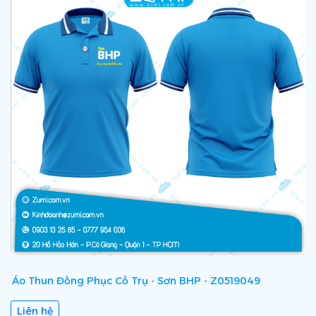
Áo Thun Đồng Phục Cổ Trụ - Sơn BHP - Z0519049
Á
Liên hệ