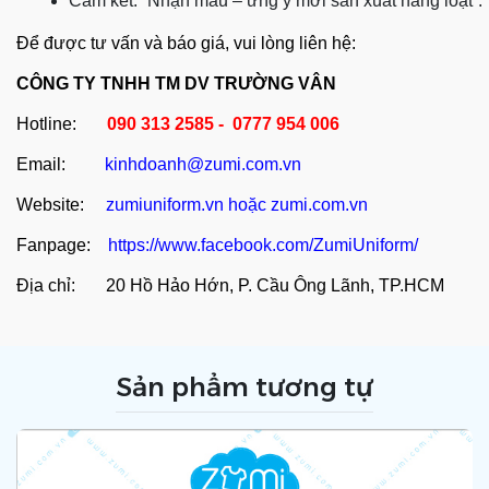
Cam kết: “Nhận mẫu – ưng ý mới sản xuất hàng loạt”.
Để được tư vấn và báo giá, vui lòng liên hệ:
CÔNG TY TNHH TM DV TRƯỜNG VÂN
Hotline:
090 313 2585 - 0777 954 006
Email:
kinhdoanh@zumi.com.vn
Website:
zumiuniform.vn
hoặc
zumi.com.vn
Fanpage:
https://www.facebook.com/ZumiUniform/
Địa chỉ: 20 Hồ Hảo Hớn, P. Cầu Ông Lãnh, TP.HCM
Sản phẩm tương tự