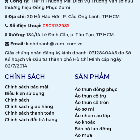
Công ty:
TNHH Thương Mại Dịch Vụ Trường Vân sở hữu
thương hiệu Đồng Phục Zumi
Địa chỉ:
20 Hồ Hảo Hớn, P. Cầu Ông Lãnh, TP.HCM
Số điện thoại:
0903132585
Xưởng:
184/14 Lê Đình Cẩn, p. Tân Tạo, TP.HCM
Email:
kinhdoanh@zumi.com.vn
Giấy chứng nhận đăng ký kinh doanh: 0312840445 do Sở
Kế hoạch và Đầu tư Thành phố Hồ Chí Minh cấp ngày
02/7/2014
CHÍNH SÁCH
SẢN PHẨM
Chính sách bảo mật
Áo thun đồng phục
Điều kiện sử dụng
Áo thun cổ trụ
Chính sách
Áo thun cổ tròn
Chính sách giao hàng
Áo sơ mi
Chính sách thanh toán
Áo nhóm áo lớp
Chính sách đổi trả hàng
Áo khoác
Bảo hộ lao động
Áo mưa