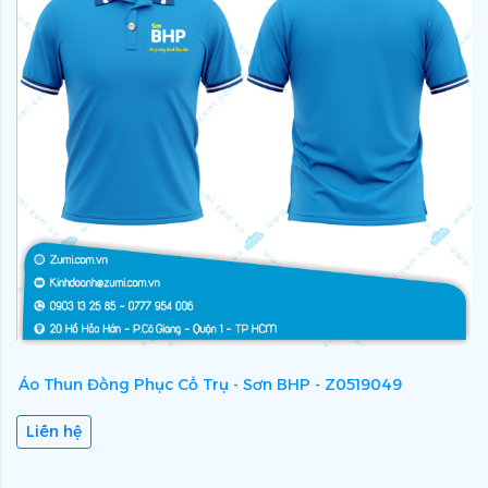
Áo Thun Đồng Phục Cổ Trụ - Sơn BHP - Z0519049
Á
Liên hệ