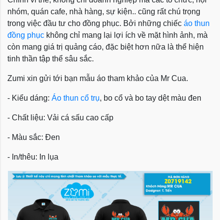
nhóm, quán cafe, nhà hàng, sự kiện.. cũng rất chú trọng
trong việc đầu tư cho đồng phục. Bởi những chiếc
áo thun
đồng phục
không chỉ mang lại lợi ích về mặt hình ảnh, mà
còn mang giá trị quảng cáo, đặc biệt hơn nữa là thể hiện
tinh thần tập thể sâu sắc.
Zumi xin gửi tới bạn mẫu áo tham khảo của Mr Cua.
- Kiểu dáng:
Áo thun cổ trụ
, bo cổ và bo tay dệt màu đen
- Chất liệu: Vải cá sấu cao cấp
- Màu sắc: Đen
- In/thêu: In lụa