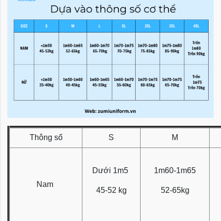
Thông số
S
M
Dưới 1m5
1m60-1m65
Nam
45-52 kg
52-65kg