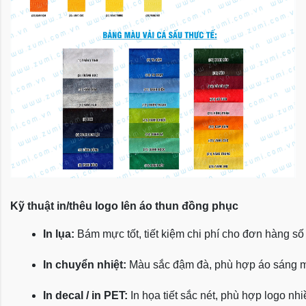
Kỹ thuật in/thêu logo lên áo thun đồng phục
In lụa:
 Bám mực tốt, tiết kiệm chi phí cho đơn hàng số
In chuyển nhiệt:
 Màu sắc đậm đà, phù hợp áo sáng 
In decal / in PET:
 In họa tiết sắc nét, phù hợp logo nh