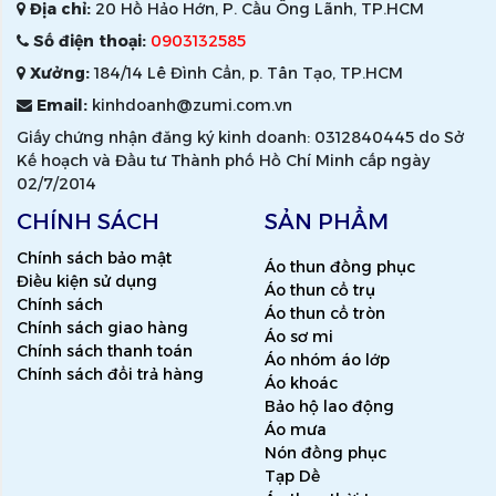
Địa chỉ:
20 Hồ Hảo Hớn, P. Cầu Ông Lãnh, TP.HCM
Số điện thoại:
0903132585
Xưởng:
184/14 Lê Đình Cẩn, p. Tân Tạo, TP.HCM
Email:
kinhdoanh@zumi.com.vn
Giấy chứng nhận đăng ký kinh doanh: 0312840445 do Sở
Kế hoạch và Đầu tư Thành phố Hồ Chí Minh cấp ngày
02/7/2014
CHÍNH SÁCH
SẢN PHẨM
Chính sách bảo mật
Áo thun đồng phục
Điều kiện sử dụng
Áo thun cổ trụ
Chính sách
Áo thun cổ tròn
Chính sách giao hàng
Áo sơ mi
Chính sách thanh toán
Áo nhóm áo lớp
Chính sách đổi trả hàng
Áo khoác
Bảo hộ lao động
Áo mưa
Nón đồng phục
Tạp Dề