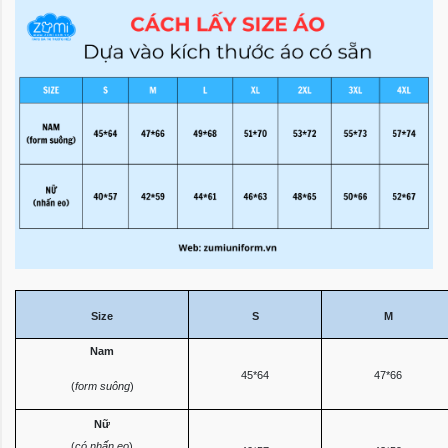
Size
S
M
Nam
45*64
47*66
(
form suông
)
Nữ
(
có nhấn eo
)