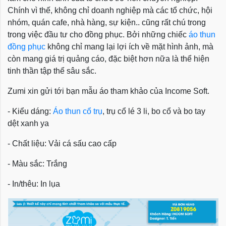
Chính vì thế, không chỉ doanh nghiệp mà các tổ chức, hội
nhóm, quán cafe, nhà hàng, sự kiện.. cũng rất chú trong
trong việc đầu tư cho đồng phục. Bởi những chiếc
áo thun
đồng phục
không chỉ mang lại lợi ích về mặt hình ảnh, mà
còn mang giá trị quảng cáo, đặc biệt hơn nữa là thể hiện
tinh thần tập thể sâu sắc.
Zumi xin gửi tới bạn mẫu áo tham khảo của Income Soft.
- Kiểu dáng:
Áo thun cổ trụ
, trụ cổ lé 3 li, bo cổ và bo tay
dệt xanh ya
- Chất liệu: Vải cá sấu cao cấp
- Màu sắc: Trắng
- In/thêu: In lụa