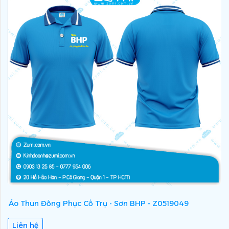
Áo Thun Đồng Phục Cổ Trụ - Sơn BHP - Z0519049
Á
Liên hệ