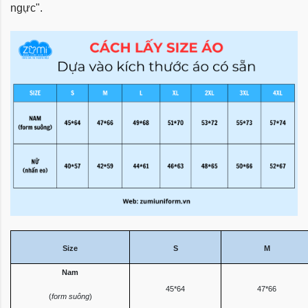
ngực".
Size
S
M
Nam
45*64
47*66
(
form suông
)