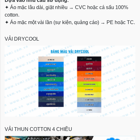
Dựa vào nhu cầu sử dụng:
✦
Áo mặc lâu dài, giặt nhiều → CVC hoặc cá sấu 100%
cotton.
✦
Áo mặc một vài lần (sự kiện, quảng cáo) → PE hoặc TC.
VẢI DRYCOOL
VẢI THUN COTTON 4 CHIỀU