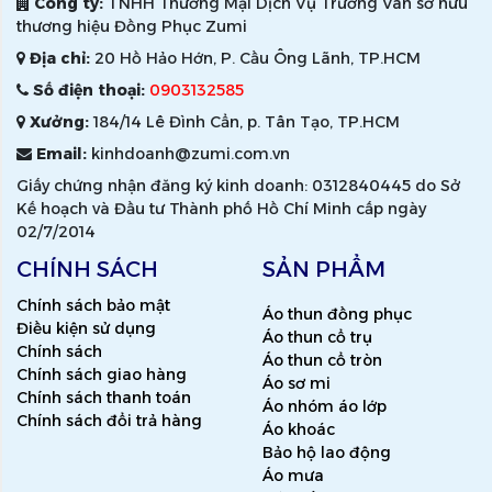
Công ty:
TNHH Thương Mại Dịch Vụ Trường Vân sở hữu
thương hiệu Đồng Phục Zumi
Địa chỉ:
20 Hồ Hảo Hớn, P. Cầu Ông Lãnh, TP.HCM
Số điện thoại:
0903132585
Xưởng:
184/14 Lê Đình Cẩn, p. Tân Tạo, TP.HCM
Email:
kinhdoanh@zumi.com.vn
Giấy chứng nhận đăng ký kinh doanh: 0312840445 do Sở
Kế hoạch và Đầu tư Thành phố Hồ Chí Minh cấp ngày
02/7/2014
CHÍNH SÁCH
SẢN PHẨM
Chính sách bảo mật
Áo thun đồng phục
Điều kiện sử dụng
Áo thun cổ trụ
Chính sách
Áo thun cổ tròn
Chính sách giao hàng
Áo sơ mi
Chính sách thanh toán
Áo nhóm áo lớp
Chính sách đổi trả hàng
Áo khoác
Bảo hộ lao động
Áo mưa