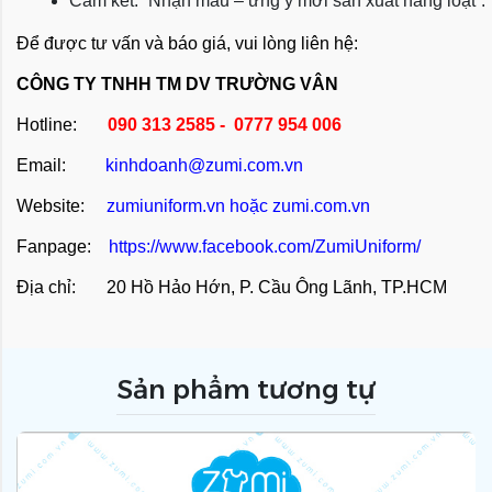
Cam kết: “Nhận mẫu – ưng ý mới sản xuất hàng loạt”.
Để được tư vấn và báo giá, vui lòng liên hệ:
CÔNG TY TNHH TM DV TRƯỜNG VÂN
Hotline:
090 313 2585 - 0777 954 006
Email:
kinhdoanh@zumi.com.vn
Website:
zumiuniform.vn
hoặc
zumi.com.vn
Fanpage:
https://www.facebook.com/ZumiUniform/
Địa chỉ: 20 Hồ Hảo Hớn, P. Cầu Ông Lãnh, TP.HCM
Sản phẩm tương tự