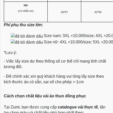
Nữ
(
có nhấn eo
)
40*57
42*59
Phí phụ thu size lớn:
Size nam: 3XL +10.000/size; 4XL +20.
Size nữ: 4XL +10.000/size; 5XL +20.0
*Lưu ý:
- Việc lấy size dự theo thông số cơ thể chỉ mang tính chất
tương đối.
- Để chính xác xin quý khách hàng vui lòng lấy size theo
kích thước áo có sẵn, sai số cho phép +-1cm
Cách chọn chất liệu vải áo thun đồng phục
Tại Zumi, bạn được cung cấp
catalogue vải thực tế
, tận
tay chọn màu và chất liệu phù hợp nhất theo: