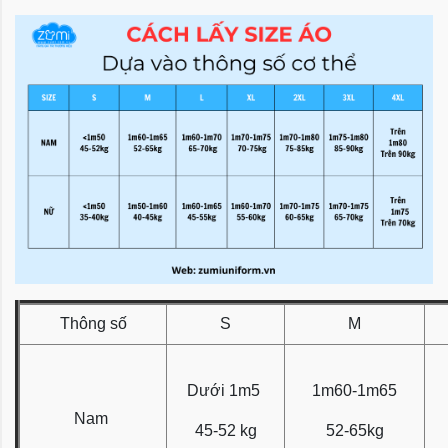
Thông số
S
M
Dưới 1m5
1m60-1m65
Nam
45-52 kg
52-65kg