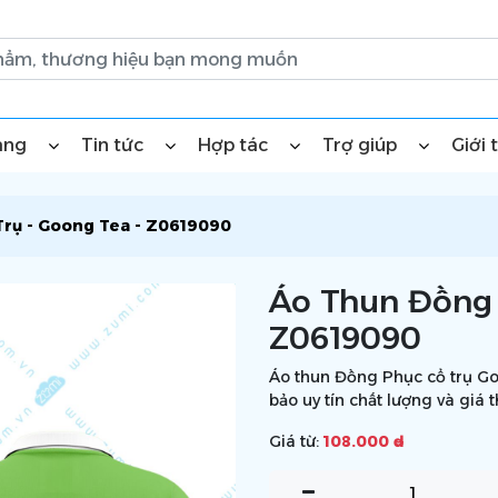
àng
Tin tức
Hợp tác
Trợ giúp
Giới 
Trụ - Goong Tea - Z0619090
Áo Thun Đồng 
Z0619090
Áo thun Đồng Phục cổ trụ Go
bảo uy tín chất lượng và giá 
Giá từ:
108.000 ₫