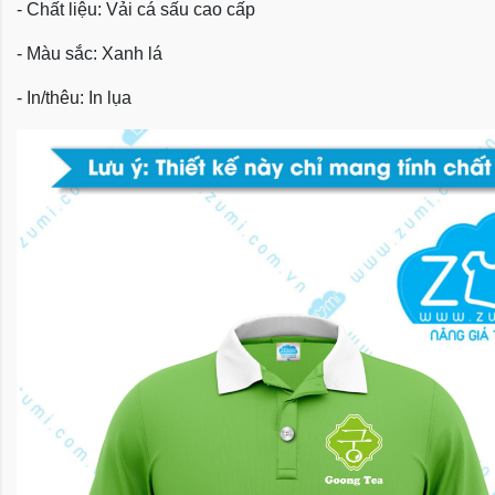
- Chất liệu: Vải cá sấu cao cấp
- Màu sắc: Xanh lá
- In/thêu: In lụa