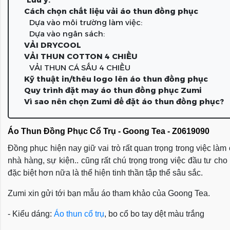
Cách chọn chất liệu vải áo thun đồng phục
Dựa vào môi trường làm việc:
Dựa vào ngân sách:
VẢI DRYCOOL
VẢI THUN COTTON 4 CHIỀU
VẢI THUN CÁ SẤU 4 CHIỀU
Kỹ thuật in/thêu logo lên áo thun đồng phục
Quy trình đặt may áo thun đồng phục Zumi
Vì sao nên chọn Zumi để đặt áo thun đồng phục?
Áo Thun Đồng Phục Cổ Trụ - Goong Tea - Z0619090
Đồng phục hiện nay giữ vai trò rất quan trọng trong việc là
nhà hàng, sự kiện.. cũng rất chú trọng trong việc đầu tư c
đặc biệt hơn nữa là thể hiện tinh thần tập thể sâu sắc.
Zumi xin gửi tới bạn mẫu áo tham khảo của Goong Tea.
- Kiểu dáng:
Áo thun cổ trụ
, bo cổ bo tay dệt màu trắng