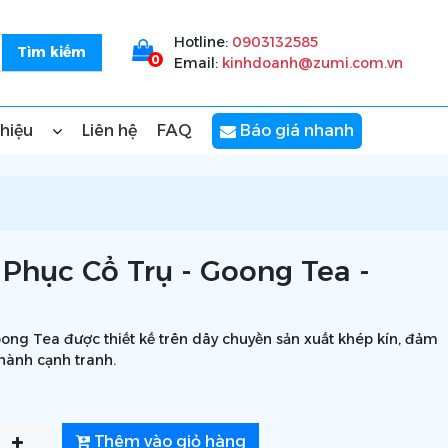
Hotline:
0903132585
0
Email:
kinhdoanh@zumi.com.vn
thiệu
Liên hệ
FAQ
Báo giá nhanh
Phục Cổ Trụ - Goong Tea -
ong Tea được thiết kế trên dây chuyền sản xuất khép kín, đảm
thành cạnh tranh.
Thêm vào giỏ hàng