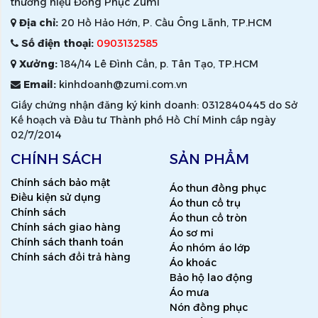
thương hiệu Đồng Phục Zumi
Địa chỉ:
20 Hồ Hảo Hớn, P. Cầu Ông Lãnh, TP.HCM
Số điện thoại:
0903132585
Xưởng:
184/14 Lê Đình Cẩn, p. Tân Tạo, TP.HCM
Email:
kinhdoanh@zumi.com.vn
Giấy chứng nhận đăng ký kinh doanh: 0312840445 do Sở
Kế hoạch và Đầu tư Thành phố Hồ Chí Minh cấp ngày
02/7/2014
CHÍNH SÁCH
SẢN PHẨM
Chính sách bảo mật
Áo thun đồng phục
Điều kiện sử dụng
Áo thun cổ trụ
Chính sách
Áo thun cổ tròn
Chính sách giao hàng
Áo sơ mi
Chính sách thanh toán
Áo nhóm áo lớp
Chính sách đổi trả hàng
Áo khoác
Bảo hộ lao động
Áo mưa
Nón đồng phục