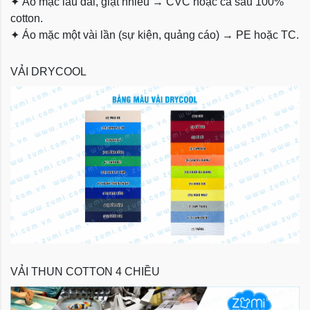
✦
Áo mặc lâu dài, giặt nhiều → CVC hoặc cá sấu 100%
cotton.
✦
Áo mặc một vài lần (sự kiện, quảng cáo) → PE hoặc TC.
VẢI DRYCOOL
VẢI THUN COTTON 4 CHIỀU