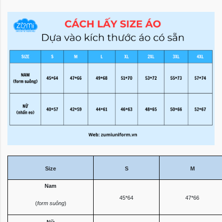
Size
S
M
Nam
45*64
47*66
(
form suông
)
Nữ