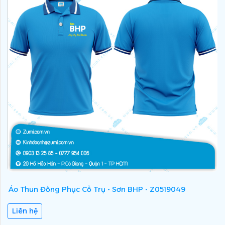
Áo Thun Đồng Phục Cổ Trụ - Sơn BHP - Z0519049
Á
Liên hệ