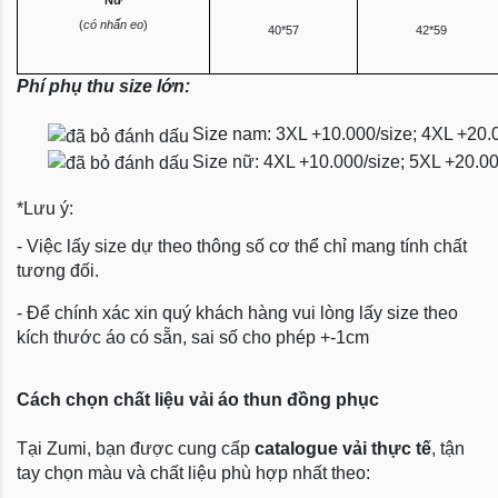
(
có nhấn eo
)
40*57
42*59
Phí phụ thu size lớn:
Size nam: 3XL +10.000/size; 4XL +20.
Size nữ: 4XL +10.000/size; 5XL +20.0
*Lưu ý:
- Việc lấy size dự theo thông số cơ thể chỉ mang tính chất
tương đối.
- Để chính xác xin quý khách hàng vui lòng lấy size theo
kích thước áo có sẵn, sai số cho phép +-1cm
Cách chọn chất liệu vải áo thun đồng phục
Tại Zumi, bạn được cung cấp
catalogue vải thực tế
, tận
tay chọn màu và chất liệu phù hợp nhất theo: