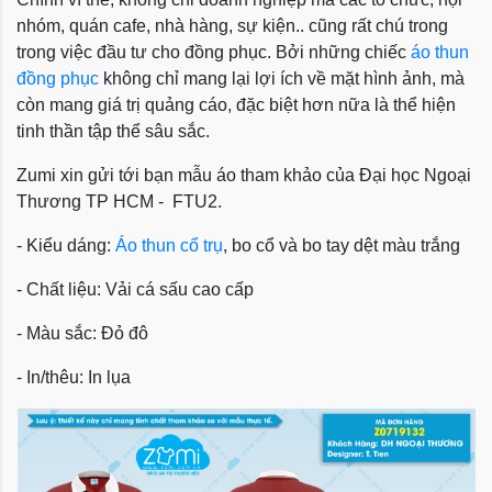
nhóm, quán cafe, nhà hàng, sự kiện.. cũng rất chú trong
trong việc đầu tư cho đồng phục. Bởi những chiếc
áo thun
đồng phục
không chỉ mang lại lợi ích về mặt hình ảnh, mà
còn mang giá trị quảng cáo, đặc biệt hơn nữa là thể hiện
tinh thần tập thể sâu sắc.
Zumi xin gửi tới bạn mẫu áo tham khảo của Đại học Ngoại
Thương TP HCM - FTU2.
- Kiểu dáng:
Áo thun cổ trụ
, bo cổ và bo tay dệt màu trắng
- Chất liệu: Vải cá sấu cao cấp
- Màu sắc: Đỏ đô
- In/thêu: In lụa