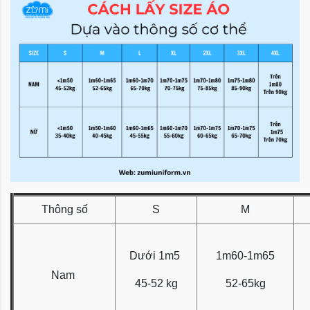
Thông số
S
M
Dưới 1m5
1m60-1m65
Nam
45-52 kg
52-65kg